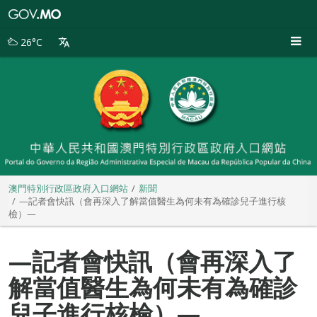
澳
門
特
26°C
別
行
政
區
政
府
入
口
網
站
澳門特別行政區政府入口網站
新聞
—記者會快訊（會再深入了解當值醫生為何未有為確診兒子進行核
檢）—
—記者會快訊（會再深入了
解當值醫生為何未有為確診
兒子進行核檢）—