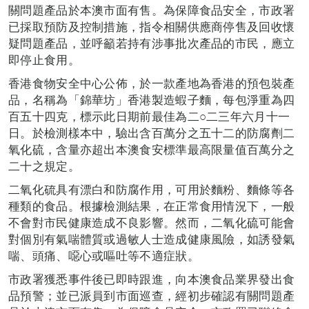
關問題產品於本澳市面有售。為保障食品安全，市政署
已採取預防及控制措施，指令相關供應商停售及回收懷
疑問題產品，並呼籲若持有涉事批次產品的市民，應立
即停止食用。
香港食物安全中心公佈，於一款產地為香港的預包裝產
品，名稱為「錦華坊」香港製造蝦子麵，每包淨重為四
百五十四克，標示此日期前最佳為二○二三年六月十一
日。於檢測樣本中，驗出含百萬分之五十二的防腐劑二
氧化硫，含量亦超出本澳食安標準最高限量值百萬分之
二十之規定。
二氧化硫具有漂白和防腐作用，可用於麵粉、麵條等各
種類的食品。根據檢測結果，在正常食用情況下，一般
不會對市民健康造成不良影響。然而，二氧化硫可能會
對個別有氣喘體質或過敏人士造成健康風險，如誘發氣
喘、頭痛、噁心或嘔吐等不適症狀。
市政署獲悉事件後已即時跟進，向本澳食品業界發出食
品預警；並已派員到市面巡查，經初步確認有關問題產