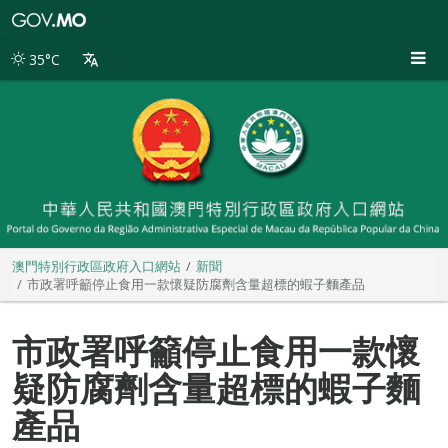
澳
門
特
35°C
別
行
政
區
政
府
入
口
網
站
澳門特別行政區政府入口網站
新聞
市政署呼籲停止食用一款懷疑防腐劑含量超標的蝦子麵產品
市政署呼籲停止食用一款懷
疑防腐劑含量超標的蝦子麵
產品