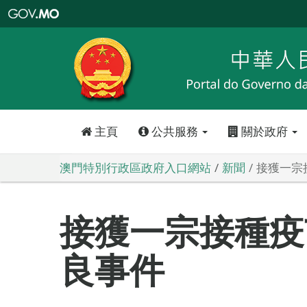
澳
門
特
別
行
政
區
政
府
入
口
網
站
主頁
公共服務
關於政府
澳門特別行政區政府入口網站
新聞
接獲一宗
接獲一宗接種疫
良事件