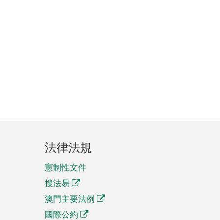
法律法規
憲制性文件
搜法易
澳門主要法例
國際公約