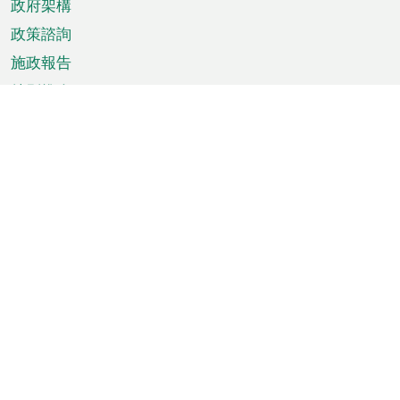
政府架構
政策諮詢
施政報告
特別推介
澳門資訊
天氣
交通
公眾假期
文娛康體
城市資訊
澳門便覽
統計數字
公佈告示