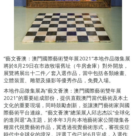
“藝文薈澳：澳門國際藝術雙年展2021”本地作品徵集展
將於8月29日在市政牧場舊址（牛房倉庫）對外開放，
展覽將展出十二件／套入選作品，當中包括各類繪畫、
立體裝置、雕塑及攝影等優秀作品，免費入場。
本地作品徵集展為“藝文薈澳：澳門國際藝術雙年展
2021”的重要組成部份，提供直觀澳門當代藝術及本土
文化的重要現場，同時鼓勵創新，並讓澳門藝術家與國
際藝術平台連線。“藝文薈澳”總策展人邱志杰以“全球化
的進與退”為主題，於本年3月向本地藝術家公開徵集各
種當代視覺藝術作品，冀透過視覺藝術形式，審視疫症
時代中全球化的境況。評選工作已於6月完成，入選作