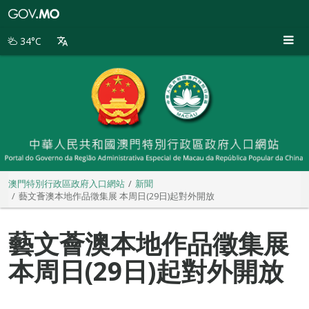
澳
門
特
34°C
別
行
政
區
政
府
入
口
網
站
澳門特別行政區政府入口網站
新聞
藝文薈澳本地作品徵集展 本周日(29日)起對外開放
藝文薈澳本地作品徵集展
本周日(29日)起對外開放