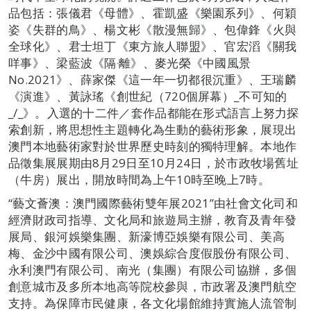
品包括：張儀君《母體》、霍凱盛《樂園系列》、何穎
姿《失群的鳥》、楊文彬《散漫無歸》、包偉鋒《火與
全球化》、君士坦丁《東方旅人聯盟》、官宏滔《關我
咩事》、梁藍波《隔‧離》、麥光榮《中國風景
No.2021》、薛家傑《這一年一切都很沉重》、王瑞麟
《演進》、黃詠瑤《創世紀（720個屏幕）_不可知的
_/_》。入選的十二件／套作品都能在形式語言上努力探
索創新，將思想性主題轉化為生動的藝術形象，展現出
澳門本地藝術家對於世界歷史時刻的獨特理解。本地作
品徵集展展期由8月29日至10月24日，於市政牧場舊址
（牛房）展出，開放時間為上午10時至晚上7時。
“藝文薈澳：澳門國際藝術雙年展2021”由社會文化司和
經濟財政司指導、文化局和旅遊局主辦，教育及青年發
展局、銀河娛樂集團、新濠博亞娛樂有限公司、美高
梅、金沙中國有限公司、澳娛綜合度假股份有限公司、
永利澳門有限公司、南光（集團）有限公司協辦，多個
創意城市及多所本地高等院校參與，市政署及澳門航空
支持。為保障市民健康，各文化場館維持實施人流管制