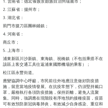
1. 雲南省：德宏傣族景頗族自治州瑞麗市；
2. 江蘇省：揚州市；
3. 湖北省：
荊門市掇刀區團林鋪鎮；
4. 河南省：
商丘市；
5. 上海市：
浦東新區川沙新鎮、東海鎮、祝橋鎮（不包括乘搭不在
該區上客交通工具往返浦東國際機場的乘客）；
松江區永豐街道。
應變協調中心呼籲，市民前往外地應注意做好防疫措
施，留意當地疫情發展。在抗疫常態下，仍須堅持戴口
罩，嚴格執行各項防疫措施，保持距離，避免人流聚
集。同時，強調應在現階段有序地預約接種疫苗，疫苗
可有效預防新冠病毒肺炎，有效減少自身感染、重症和