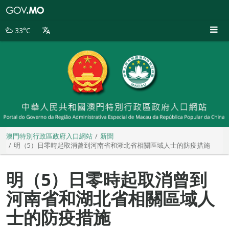
澳
門
特
33°C
別
行
政
區
政
府
入
口
網
站
澳門特別行政區政府入口網站
新聞
明（5）日零時起取消曾到河南省和湖北省相關區域人士的防疫措施
明（5）日零時起取消曾到
河南省和湖北省相關區域人
士的防疫措施