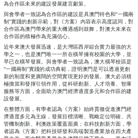
為合作區未來的建設發展建言獻策。
與會學者一致認為合作區的建設是具澳門特色和“一國兩
制”實踐的創新示範，對《方案》內容表示高度認同，對
合作區為澳門帶來的重大機遇感到鼓舞，對澳大未來在
合作區的積極作為充滿信心。
近年來澳大發展迅速，是大灣區西岸綜合實力最強的大
學之一，也是澳門唯一一所在橫琴擁有校園的大學，並
早已在橫琴發展。與會學者一致認為，澳大橫琴校區是
“一國兩制”實踐的成功典範，證明澳門是可以透過更創
新的制度和更廣闊的空間實現更好的發展。澳大必須積
極擔當和發揮引領作用，從科研創新、人才培養、智庫
服務等方面，全面助力澳門經濟適度多元和合作區的建
設發展。
在整體方面，有學者認為《方案》始終貫徹促進澳門經
濟適度多元為主線，發展目標清晰、戰略定位明確、共
管機制創新、利澳政策覆蓋面廣；在科技創新方面，學
者認為《方案》把科技研發和高端製造產業放在四大產