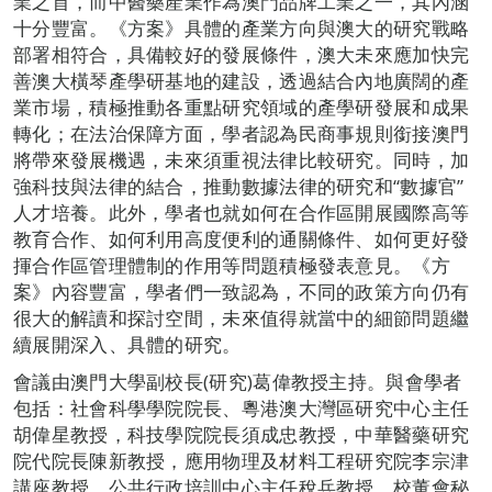
業之首，而中醫藥產業作為澳門品牌工業之一，其內涵
十分豐富。《方案》具體的產業方向與澳大的研究戰略
部署相符合，具備較好的發展條件，澳大未來應加快完
善澳大橫琴產學研基地的建設，透過結合內地廣闊的產
業市場，積極推動各重點研究領域的產學研發展和成果
轉化；在法治保障方面，學者認為民商事規則銜接澳門
將帶來發展機遇，未來須重視法律比較研究。同時，加
強科技與法律的結合，推動數據法律的研究和“數據官”
人才培養。此外，學者也就如何在合作區開展國際高等
教育合作、如何利用高度便利的通關條件、如何更好發
揮合作區管理體制的作用等問題積極發表意見。《方
案》內容豐富，學者們一致認為，不同的政策方向仍有
很大的解讀和探討空間，未來值得就當中的細節問題繼
續展開深入、具體的研究。
會議由澳門大學副校長(研究)葛偉教授主持。與會學者
包括：社會科學學院院長、粵港澳大灣區研究中心主任
胡偉星教授，科技學院院長須成忠教授，中華醫藥研究
院代院長陳新教授，應用物理及材料工程研究院李宗津
講座教授，公共行政培訓中心主任稅兵教授，校董會秘