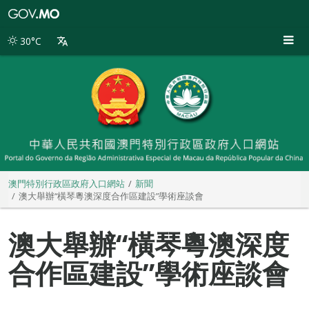
澳
門
特
30°C
別
行
政
區
政
府
入
口
網
站
澳門特別行政區政府入口網站
新聞
澳大舉辦“橫琴粵澳深度合作區建設”學術座談會
澳大舉辦“橫琴粵澳深度
合作區建設”學術座談會