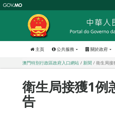
澳
門
特
別
行
政
區
政
府
入
口
網
站
主頁
公共服務
關於政府
澳門特別行政區政府入口網站
新聞
衛生局接
衛生局接獲1例
告