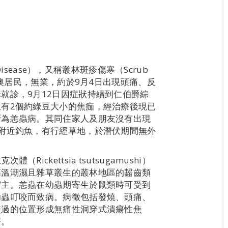
Disease），又稱叢林斑疹傷寒（Scrub
本澳居民，無業，約於9月4日出現頭痛、反
就診，9月12日因症狀持續到仁伯爵綜
有2個約綠豆大小的焦痂，經治療後現已
斷為恙蟲病。其同住家人及朋友沒有出現
附近釣魚，有行經草地，於潛伏期間無外
ckettsia tsutsugamushi）
高溫潮濕且雜草叢生的叢林地區的齧齒類
宿主。恙蟲在幼蟲期寄生於鼠類時可受到
幼蟲叮咬而致病。病徵包括發燒、頭痛、
咬過的位置形成無痛性洞穿式潰瘍性焦
療。