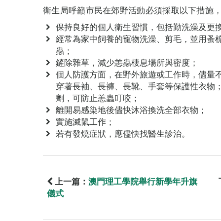
衛生局呼籲市民在郊野活動必須採取以下措施
保持良好的個人衛生習慣，包括勤洗澡及更
經常為家中飼養的寵物洗澡、剪毛，並用蚤
蟲；
鏟除雜草，減少恙蟲棲息場所與密度；
個人防護方面，在野外旅遊或工作時，儘量
穿著長袖、長褲、長靴、手套等保護性衣物；
劑，可防止恙蟲叮咬；
離開易感染地後儘快沐浴換洗全部衣物；
實施滅鼠工作；
若有發燒症狀，應儘快找醫生診治。
上一篇：
澳門理工學院舉行新學年升旗
儀式