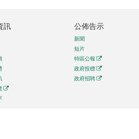
資訊
公佈告示
新聞
短片
期
特區公報
體
政府投標
訊
政府招聘
覽
字
及貿易
相關連結
資
手機應用程式目錄