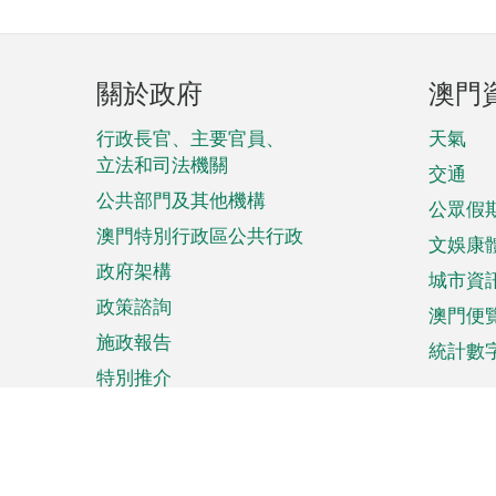
頁
關於政府
澳門
腳
菜
行政長官、主要官員、
天氣
立法和司法機關
單
交通
公共部門及其他機構
公眾假
澳門特別行政區公共行政
文娛康
政府架構
城市資
政策諮詢
澳門便
施政報告
統計數
特別推介
來澳旅遊
商務
計劃行程
貿易投