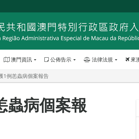
澳門資訊
公佈告示
法律法規
來
獲1例恙蟲病個案報告
恙蟲病個案報