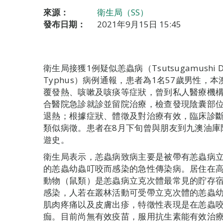
來源：
衛生局（SS）
發布日期：
2021年9月15日 15:45
衛生局接獲1例疑似恙蟲病（Tsutsugamushi 
Typhus）病例通報，患者為1名57歲男性，
覆發熱、咳嗽及咳痰等症狀，曾到私人醫療機構
合醫院急診就診並留院治療，檢查發現陰囊部位
退熱；根據症狀、體徵及對治療有效，臨床診
類似病徵。患者在8月下旬曾與朋友到九澳油庫
遊史。
衛生局表示，恙蟲病致病主要是被帶有恙蟲病立克次體（Ri
的恙蟲幼蟲叮咬而感染的急性傳染病。居住在
動物（鼠類）是恙蟲病立克次體最常見的貯存
感染，人若在叢林活動可受帶立克次體的恙蟲
肌肉疼痛以及皮膚出疹，特徵性表現是在恙蟲
痂。目前尚無有效疫苗，服用抗生素能有效治