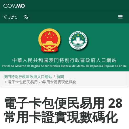
澳
門
特
32°C
別
行
政
區
政
府
入
口
網
站
澳門特別行政區政府入口網站
新聞
電子卡包便民易用 28常用卡證實現數碼化
電子卡包便民易用 28
常用卡證實現數碼化