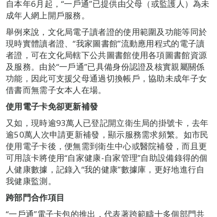
自本年6月起，“一戶通”已提供由父母（或監護人）為未
成年人網上開戶服務。
舉例來說，文化局電子讀者證的使用範圍及功能等同於
現時實體讀者證、“我家圖書館”流動應用程式的電子讀
者證，可在文化局轄下公共圖書館使用各項圖書館資源
及服務。由於“一戶通”已具備身份認證及核實親屬關係
功能，因此可支援父母通過切換帳戶，協助未成年子女
借書而無需子女本人在場。
使用電子卡免卻更新補發
又如，現時逾93萬人已登記開立衛生局的掛號卡，去年
逾50萬人次申請更新補發，顯示服務需求頻繁。如市民
使用電子卡後，便無需到衛生中心或醫院補發，而且更
可用該卡將使用“自家健康-自家管理”自助設備錄得的個
人健康數據，記錄入“我的健康”數據庫，更好地進行自
我健康監測。
跨部門合作項目
“一戶通”電子卡包的推出，代表著跨範疇十多個部門共