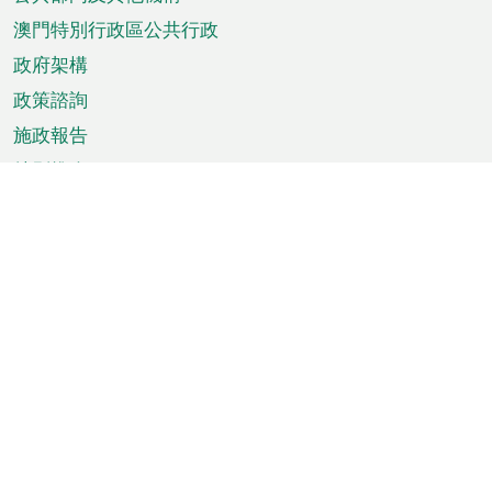
單
澳門特別行政區公共行政
政府架構
政策諮詢
施政報告
特別推介
澳門資訊
天氣
交通
公眾假期
文娛康體
城市資訊
澳門便覽
統計數字