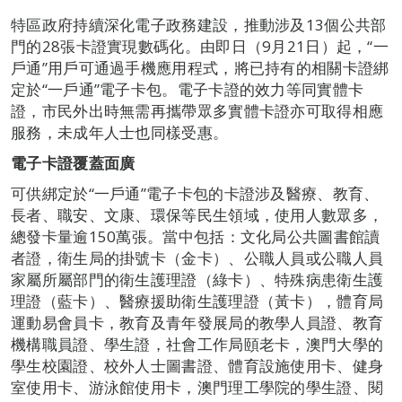
特區政府持續深化電子政務建設，推動涉及13個公共部
門的28張卡證實現數碼化。由即日（9月21日）起，“一
戶通”用戶可通過手機應用程式，將已持有的相關卡證綁
定於“一戶通”電子卡包。電子卡證的效力等同實體卡
證，市民外出時無需再攜帶眾多實體卡證亦可取得相應
服務，未成年人士也同樣受惠。
電子卡證覆蓋面廣
可供綁定於“一戶通”電子卡包的卡證涉及醫療、教育、
長者、職安、文康、環保等民生領域，使用人數眾多，
總發卡量逾150萬張。當中包括：文化局公共圖書館讀
者證，衛生局的掛號卡（金卡）、公職人員或公職人員
家屬所屬部門的衛生護理證（綠卡）、特殊病患衛生護
理證（藍卡）、醫療援助衛生護理證（黃卡），體育局
運動易會員卡，教育及青年發展局的教學人員證、教育
機構職員證、學生證，社會工作局頤老卡，澳門大學的
學生校園證、校外人士圖書證、體育設施使用卡、健身
室使用卡、游泳館使用卡，澳門理工學院的學生證、閱