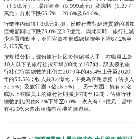
（1.5億元）、場所租金（5,999萬元）及燃料（5,277
萬元）分別下跌65.7%、20.6%及64.6%。
行業年內錄得1.8億元虧損，反映行業對經濟貢獻的增加
值總額同比下跌73.0%至3.7億元。與此同時，旅行社減
少添置機動車，令固定資本形成總額按年下降87.2%至
2,405萬元。
按規模分析，部份旅行社因疫情縮減人手，在職員工為
10人以下的旅行社按年增加8間至107間，該規模的旅
行社佔行業總數的比例由2019年的45.4%上升至2020
年的53.5%；收入共3.4億元，主要為客運票務（佔收入
32.9%）及旅行團（佔28.9%）。另一方面，擁有50名
或以上在職員工的旅行社則減少7間至12間，佔旅行社
總數的比例由8.7%下降至6.0%；收入有7.6億元，當中
有45.0%來自出租備有司機的旅遊車。
上一篇：
“翱遊澳門無人機表演盛會”十月綻放 精彩可