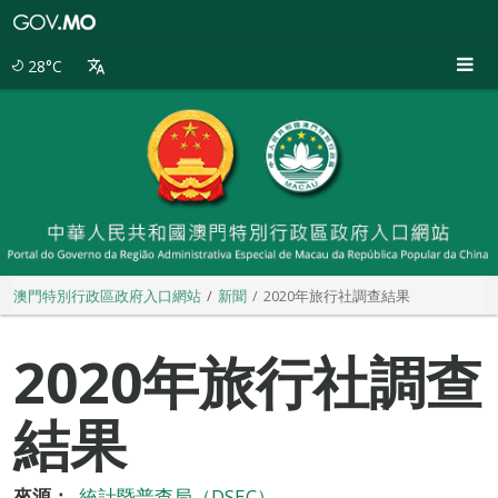
澳
門
特
28°C
別
行
政
區
政
府
入
口
網
站
澳門特別行政區政府入口網站
新聞
2020年旅行社調查結果
2020年旅行社調查
結果
來源：
統計暨普查局（DSEC）