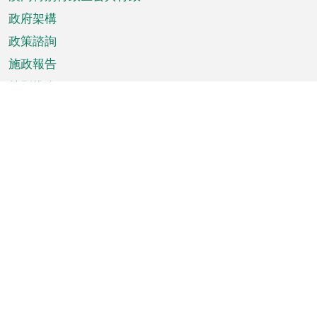
政府架構
政策諮詢
施政報告
特別推介
澳門資訊
天氣
交通
公眾假期
文娛康體
城市資訊
澳門便覽
統計數字