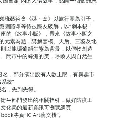
人圖書館”內的人情故事，點開一個個難忘
兄弟班藝術會《謎・盒》以旅行團為引子，
個謎團隨即等待被團友破解，以“劇本殺＂
叫座的《故事小販》，帶來《故事小販之
分的元素為題，講解嘉模、天后、三婆及北
》則以龍環葡韻生態為背景，以偶物創造
處、鬧市中的綠洲的美，呼喚人與自然生
報名，部分演出設有人數上限，有興趣市
系統”
行網上報名，先到先得。
合衛生部門發出的相關指引，做好防疫工
關文化局的最新資訊可瀏覽網頁
ebook專頁“IC Art藝文棧”。