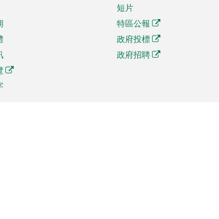
短片
期
特區公報
體
政府投標
訊
政府招聘
覽
字
及貿易
相關連結
資
手機應用程式目錄
貿會展
社交媒體目錄
商機和服務
專題網站目錄
訊
RSS訂閱目錄
權
表格下載