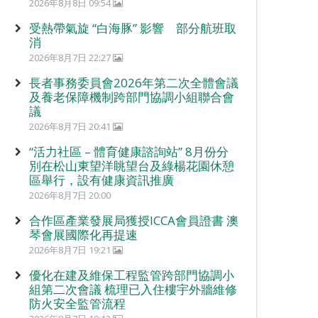
2026年8月8日 09:54
受熱帶氣旋 “白海豚” 影響 部分航班取
消
2026年8月7日 22:27
長者事務委員會2026年第二次全體會議
及養老保障機制跨部門協調小組聯合會
議
2026年8月7日 20:41
“活力社區 – 體育健康諮詢站” 8月份分
別在松山東望洋眺望台及綠楊花園休憩
區舉行，設有健康資訊推廣
2026年8月7日 20:00
合作區產業發展局獲授ICCA會員證書 澳
琴會展國際化再提速
2026年8月7日 19:21
優化在建及維保工程監管跨部門協調小
組第二次會議 梳理已入住樓宇外牆維修
防火安全監管流程