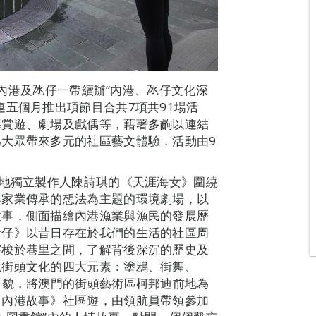
末在內港及氹仔一帶續辦“內港、氹仔文化深
連五個月推出項節目合共7項共91場活
導賞遊、劇場及戲偶等，藉著多齣以連結
大眾帶來多元的社區藝文體驗，活動由9
本地獨立製作人陳詩琪的《天涯海女》圍繞
與家業傳承的想法為主題的環境劇場，以
故事，側面描繪內港漁業與漁民的發展歷
豬仔》以昔日存在於我們的生活的社區周
穿梭於巷里之間，了解背後深沉的歷史及
以街頭文化的四大元素：塗鴉、街舞、
面貌，將澳門的街頭藝術區柯邦迪前地為
．內港故事》社區遊，由領航員帶領參加