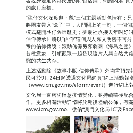
者親身走進內港民居的特色店鋪，傾聽內港“真
的歲月座標。
“氹仔文化深度遊・戲”三個主題活動包括有：
將團友帶入“盒子”中，大門關上的一刻，一個
模式翻開氹仔舊區歷史；夢劇社承接去年叫好
信仰傳承》將以“信仰”這個與人類文明密不可
帝的信仰傳說；滾動傀儡另類劇團《海島之靈
各種意象，引領觀眾一起發現這片人與自然共
態的共生共存。
上述活動除《故事小販-信仰傳承》外均需預先
民可於9月24日起透過文化局網頁“網上活動報名
（www.icm.gov.mo/eform/event）進
文化局一直密切留意疫情變化，並持續積極配
作。更多相關活動詳情將於稍後陸續公佈，有
www.icm.gov.mo、微信“澳門文化局 IC”及Fac