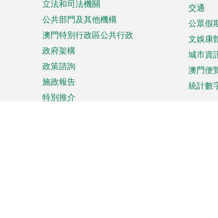
立法和司法機關
單
交通
公共部門及其他機構
公眾假
澳門特別行政區公共行政
文娛康
政府架構
城市資
政策諮詢
澳門便
施政報告
統計數
特別推介
來澳旅遊
商務
計劃行程
貿易投
觀光
澳門經
娛樂消閒
中小企
購物
市場資
節日盛事
知識產