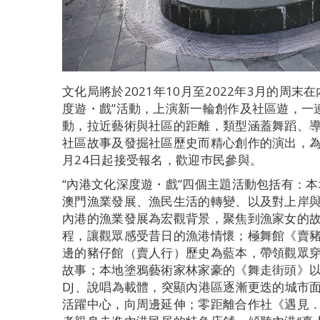
文化局將於2021年10月至2022年3月的周
度遊・戲”活動，上演新一輪創作及社區遊，一
動，拉近藝術與社區的距離，類型涵蓋舞蹈、
社區故事及發掘社區歷史而精心創作的演出，為
月24日起接受報名，歡迎巿民參與。
“內港文化深度遊・戲”四個主題活動包括有：
澳門漁業發展、漁民生活的轉變、以及對上岸
內港的漁業發展為宏觀背景，聚焦到漁家女的
程，讓觀眾感受昔日的漁港情懷；極舞館《賣
邊的豬仔館（賣人行）歷史為藍本，帶領觀眾
故事；本地塗鴉藝術家林家豪的《舞走街頭》
DJ、說唱為載體，突顯內港區逐漸更迭的城市
活躍中心，向周邊延伸；零距離合作社《遇見