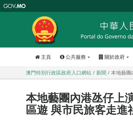
澳
門
特
別
行
政
區
政
府
入
口
網
站
主頁
公共服務
關於政府
澳門特別行政區政府入口網站
新聞
本地藝團
本地藝團內港氹仔上
區遊 與市民旅客走進