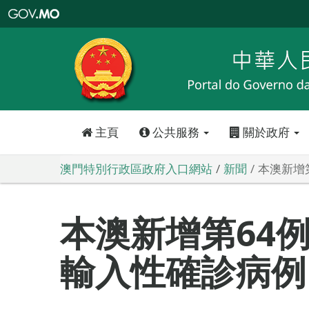
澳
門
特
別
行
政
區
政
府
入
口
網
站
主頁
公共服務
關於政府
澳門特別行政區政府入口網站
新聞
本澳新增
本澳新增第64
輸入性確診病例