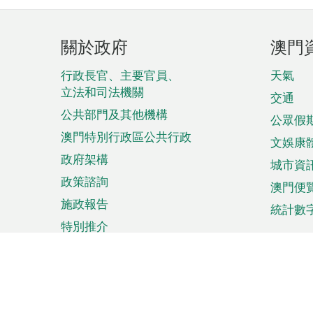
頁
關於政府
澳門
腳
菜
行政長官、主要官員、
天氣
立法和司法機關
單
交通
公共部門及其他機構
公眾假
澳門特別行政區公共行政
文娛康
政府架構
城市資
政策諮詢
澳門便
施政報告
統計數
特別推介
來澳旅遊
商務
計劃行程
貿易投