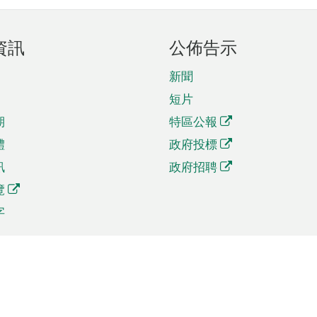
資訊
公佈告示
新聞
短片
期
特區公報
體
政府投標
訊
政府招聘
覽
字
及貿易
相關連結
資
手機應用程式目錄