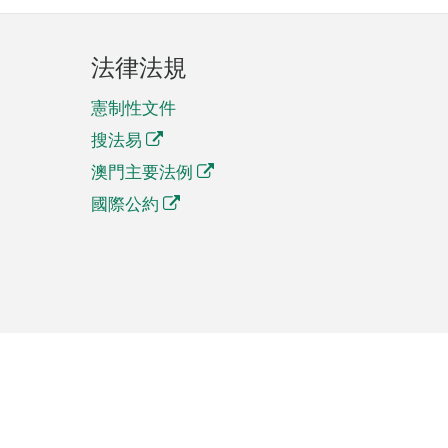
法律法規
憲制性文件
搜法易
澳門主要法例
國際公約