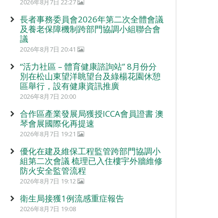
2026年8月7日 22:27
長者事務委員會2026年第二次全體會議
及養老保障機制跨部門協調小組聯合會
議
2026年8月7日 20:41
“活力社區 – 體育健康諮詢站” 8月份分
別在松山東望洋眺望台及綠楊花園休憩
區舉行，設有健康資訊推廣
2026年8月7日 20:00
合作區產業發展局獲授ICCA會員證書 澳
琴會展國際化再提速
2026年8月7日 19:21
優化在建及維保工程監管跨部門協調小
組第二次會議 梳理已入住樓宇外牆維修
防火安全監管流程
2026年8月7日 19:12
衛生局接獲1例流感重症報告
2026年8月7日 19:08