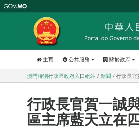
澳
門
特
別
行
政
區
政
府
入
口
網
站
主頁
公共服務
關於政府
澳門特別行政區政府入口網站
新聞
行政長官
行政長官賀一誠
區主席藍天立在