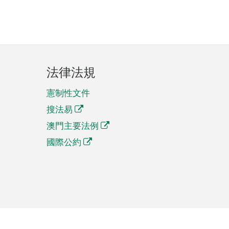
法律法規
憲制性文件
搜法易
澳門主要法例
國際公約