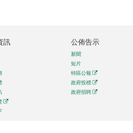
資訊
公佈告示
新聞
短片
期
特區公報
體
政府投標
訊
政府招聘
覽
字