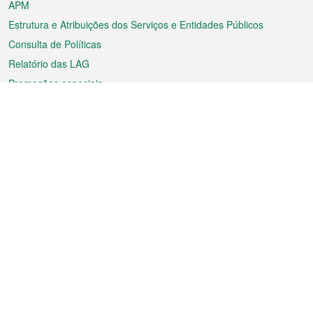
APM
Estrutura e Atribuições dos Serviços e Entidades Públicos
Consulta de Políticas
Relatório das LAG
Promoções especiais
Sobre a RAEM
Tempo
Transporte
Feriados
Cultura e lazer
Informação de Macau
Ficheiro sobre Macau
Estatísticas
Anúncios