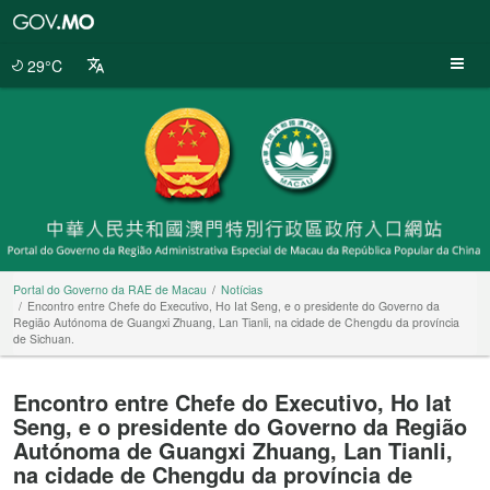
Portal
do
Governo
29°C
da
RAE
de
Macau
Portal do Governo da RAE de Macau
Notícias
Encontro entre Chefe do Executivo, Ho Iat Seng, e o presidente do Governo da
Região Autónoma de Guangxi Zhuang, Lan Tianli, na cidade de Chengdu da província
de Sichuan.
Encontro entre Chefe do Executivo, Ho Iat
Seng, e o presidente do Governo da Região
Autónoma de Guangxi Zhuang, Lan Tianli,
na cidade de Chengdu da província de