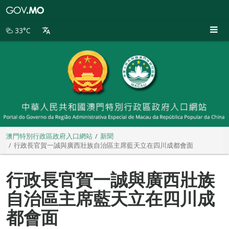
澳
門
特
33°C
別
行
政
區
政
府
入
口
網
站
澳門特別行政區政府入口網站
新聞
行政長官賀一誠與廣西壯族自治區主席藍天立在四川成都會面
行政長官賀一誠與廣西壯族
自治區主席藍天立在四川成
都會面