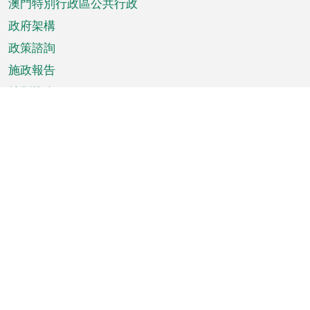
澳門特別行政區公共行政
政府架構
政策諮詢
施政報告
特別推介
澳門資訊
天氣
交通
公眾假期
文娛康體
城市資訊
澳門便覽
統計數字