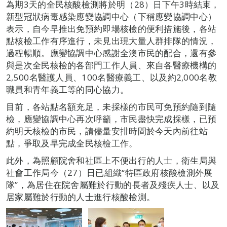
為期3天的全民核酸檢測將於明（28）日下午3時結束，
新型冠狀病毒感染應變協調中心（下稱應變協調中心）
表示，自今早推出免預約即場核檢的便利措施後，各站
點核檢工作有序進行，未見出現大量人群排隊的情況，
過程暢順。應變協調中心感謝全澳市民的配合，還有參
與是次全民核檢的各部門工作人員、來自各醫療機構的
2,500名醫護人員、100名醫療義工、以及約2,000名教
職員和青年義工等的同心協力。
目前，各站點名額充足，未採樣的市民可免預約隨到隨
檢，應變協調中心再次呼籲，市民盡快完成採樣，已預
約明天核檢的市民，請儘量安排時間於今天內前往站
點，爭取及早完成全民核檢工作。
此外，為照顧院舍和社區上不便出行的人士，衛生局與
社會工作局今（27）日已組織“特區政府核酸檢測外展
隊”，為居住在院舍屬難於行動的長者及殘疾人士、以及
居家屬難於行動的人士進行核酸檢測。