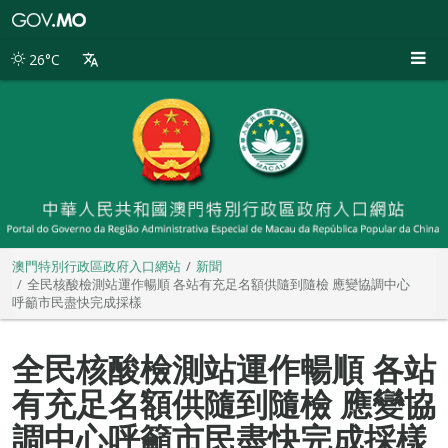
澳
門
特
26°C
別
行
政
區
政
府
入
口
網
站
澳門特別行政區政府入口網站
新聞
全民核酸檢測站運作暢順 各站有充足名額供隨到隨檢 應變協調中心
呼籲市民盡快完成採樣
全民核酸檢測站運作暢順 各站
有充足名額供隨到隨檢 應變協
調中心呼籲市民盡快完成採樣