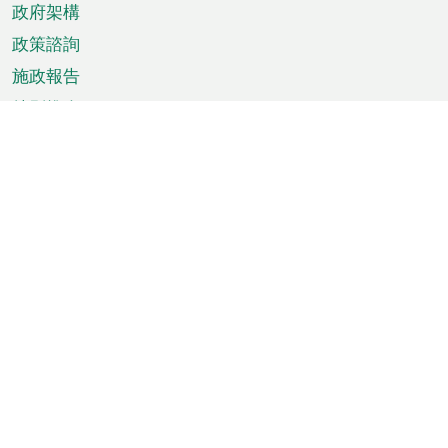
政府架構
政策諮詢
施政報告
特別推介
澳門資訊
天氣
交通
公眾假期
文娛康體
城市資訊
澳門便覽
統計數字
公佈告示