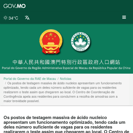
Portal
do
Governo
34°C
da
RAE
de
Macau
Portal do Governo da RAE de Macau
Notícias
Os postos de testagem massiva de ácido nucleico apresentam um funcionamento
optimizado, tendo cada um deles número suficiente de vagas para os residentes
realizarem o teste assim que chegarem ao local. O Centro de Coordenação de
Contingência apela aos residentes para concluírem a recolha de amostras com a
maior brevidade possível.
Os postos de testagem massiva de ácido nucleico
apresentam um funcionamento optimizado, tendo cada um
deles número suficiente de vagas para os residentes
realizarem o teste assim que chegarem ao local. O Centro de