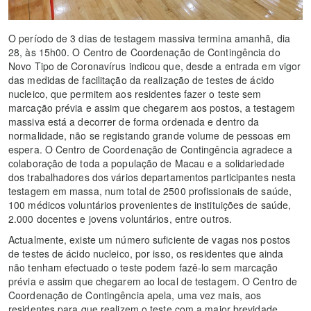
O período de 3 dias de testagem massiva termina amanhã, dia
28, às 15h00. O Centro de Coordenação de Contingência do
Novo Tipo de Coronavírus indicou que, desde a entrada em vigor
das medidas de facilitação da realização de testes de ácido
nucleico, que permitem aos residentes fazer o teste sem
marcação prévia e assim que chegarem aos postos, a testagem
massiva está a decorrer de forma ordenada e dentro da
normalidade, não se registando grande volume de pessoas em
espera. O Centro de Coordenação de Contingência agradece a
colaboração de toda a população de Macau e a solidariedade
dos trabalhadores dos vários departamentos participantes nesta
testagem em massa, num total de 2500 profissionais de saúde,
100 médicos voluntários provenientes de instituições de saúde,
2.000 docentes e jovens voluntários, entre outros.
Actualmente, existe um número suficiente de vagas nos postos
de testes de ácido nucleico, por isso, os residentes que ainda
não tenham efectuado o teste podem fazê-lo sem marcação
prévia e assim que chegarem ao local de testagem. O Centro de
Coordenação de Contingência apela, uma vez mais, aos
residentes para que realizem o teste com a maior brevidade