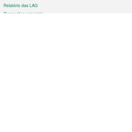
Relatório das LAG
Promoções especiais
Sobre a RAEM
Tempo
Transporte
Feriados
Cultura e lazer
Informação de Macau
Ficheiro sobre Macau
Estatísticas
Anúncios
Notícias
Vídeos