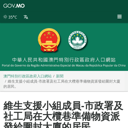
澳
門
特
35°C
別
行
政
區
政
府
入
口
網
站
澳門特別行政區政府入口網站
新聞
維生支援小組成員-市政署及社工局在大欖巷準備物資派發給圍封大廈
的居民。
維生支援小組成員-市政署及
社工局在大欖巷準備物資派
發給圍封大廈的居民。