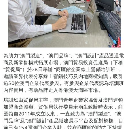
為助力“澳門製造”、“澳門品牌”、“澳門設計”產品透過電
商及新零售模式拓展市場，澳門貿易投資促進局（下稱
“貿促局”）於28日舉辦 “商匯館企業線上營銷培訓班”，
邀請業界代表分享線上營銷技巧及內地商標知識，吸引
逾50位澳門企業代表參與。有參與企業代表認為培訓班
內容實用，有助品牌走入粵港澳大灣區市場。
培訓班由貿促局主辦，澳門青年企業家協會及澳門連鎖
加盟商會協辦。貿促局執行委員余雨生致辭時表示，商
匯館自2011年成立以來，一直致力為 “澳門製造”、“澳
門品牌”及“澳門設計”產品搭建展示平台及配對橋樑，目
前已有154間澳門企業入駐，並在商匯館的助力下持續