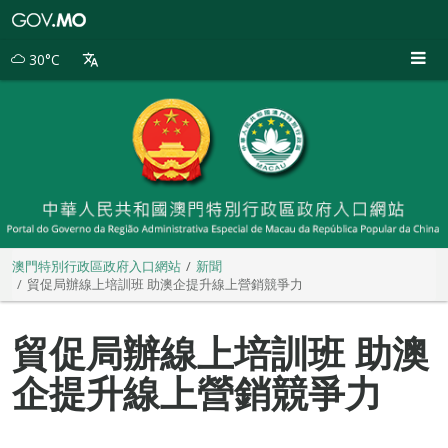
澳
門
特
30°C
別
行
政
區
政
府
入
口
網
站
澳門特別行政區政府入口網站
新聞
貿促局辦線上培訓班 助澳企提升線上營銷競爭力
貿促局辦線上培訓班 助澳
企提升線上營銷競爭力