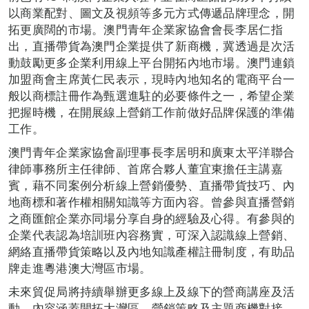
以商業配對、圖文及視頻等多元方式傳遞品牌理念，開
拓更廣闊的市場。澳門青年企業家協會會長李居仁指
出，直播帶貨為澳門企業提供了新商機，冀透過是次活
動鼓勵更多企業利用線上平台開拓內地市場。澳門連鎖
加盟商會主席黃仁民表示，現時內地知名的電商平台一
般以商標註冊作為甄選進駐的必要條件之一，希望企業
把握時機，在開展線上營銷工作前做好品牌保護的準備
工作。
澳門青年企業家協會副理事長李居明和廣東太平洋聯合
律師事務所主任律師、首席合夥人董宜東擔任主講嘉
賓，藉不同案例分析線上營銷優勢、直播帶貨技巧、內
地商標和著作權相關知識等方面內容。曾參與直播營銷
之商匯館企業亦同場分享自身的經驗及心得。有參與的
企業代表認為培訓班內容務實，可深入認識線上營銷、
網絡直播帶貨策略以及內地知識產權註冊制度，有助品
牌走進粵港澳大灣區市場。
未來貿促局將持續舉辦更多線上及線下的營商講座及活
動，內容涵蓋開拓大灣區、營銷策略及主題商機對接