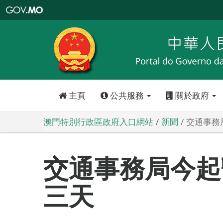
澳
門
特
別
行
政
區
政
府
入
口
網
站
主頁
公共服務
關於政府
澳門特別行政區政府入口網站
新聞
交通事務
交通事務局今起
三天