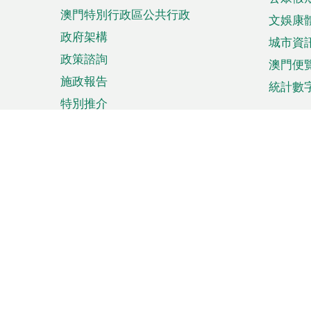
澳門特別行政區公共行政
文娛康
政府架構
城市資
政策諮詢
澳門便
施政報告
統計數
特別推介
來澳旅遊
商務
計劃行程
貿易投
觀光
澳門經
娛樂消閒
中小企
購物
市場資
節日盛事
知識產
網
網
頁