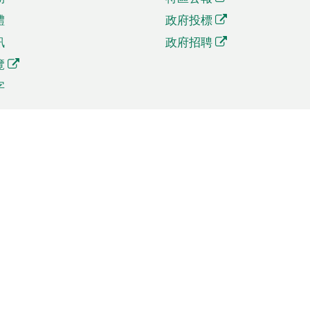
體
政府投標
訊
政府招聘
覽
字
及貿易
相關連結
資
手機應用程式目錄
貿會展
社交媒體目錄
商機和服務
專題網站目錄
訊
RSS訂閱目錄
權
表格下載