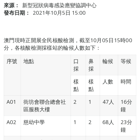
來源：
新型冠狀病毒感染應變協調中心
發布日期：
2021年10月5日 15:00
澳門現時正開展全民核酸檢測，截至10月05日15時00
分，各核酸檢測採樣站的輪候人數如下：
序號
地點
口
鼻
輪候
等候
採
採
樣
樣
人數
時間
點
點
A01
街坊會聯合總會社
2
1
47人
16分
區服務大樓
鐘
A02
慈幼中學
1
2
68人
23分
鐘