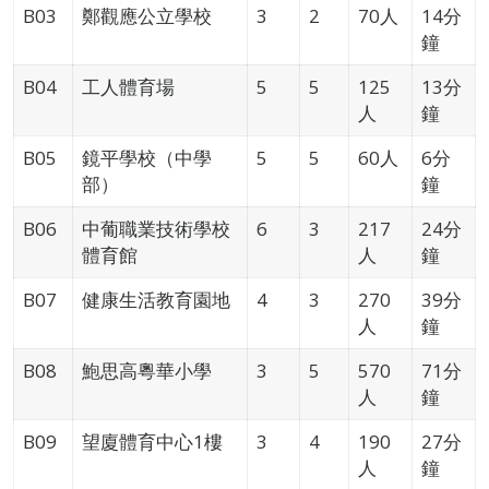
B03
鄭觀應公立學校
3
2
70人
14分
鐘
B04
工人體育場
5
5
125
13分
人
鐘
B05
鏡平學校（中學
5
5
60人
6分
部）
鐘
B06
中葡職業技術學校
6
3
217
24分
體育館
人
鐘
B07
健康生活教育園地
4
3
270
39分
人
鐘
B08
鮑思高粵華小學
3
5
570
71分
人
鐘
B09
望廈體育中心1樓
3
4
190
27分
人
鐘