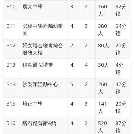
B10
廣大中學
3
2
160
32分
人
鐘
B11
勞校中學附屬幼稚
4
3
380
54分
園
人
鐘
B12
婦女聯合總會綜合
2
2
80人
20分
服務大樓
鐘
B13
鏡湖醫院禮堂
4
4
30人
4分
鐘
B14
沙梨頭活動中心
5
2
260
37分
人
鐘
B15
培正中學
4
3
141
20分
人
鐘
B16
塔石體育館A館
4
2
520
87分
人
鐘