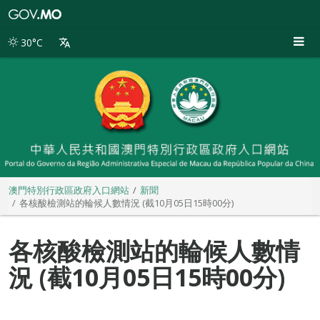
澳
門
特
30°C
別
行
政
區
政
府
入
口
網
站
澳門特別行政區政府入口網站
新聞
各核酸檢測站的輪候人數情況 (截10月05日15時00分)
各核酸檢測站的輪候人數情
況 (截10月05日15時00分)