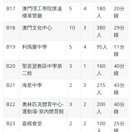
B17
澳門理工學院懷遠
5
4
180
20分
樓展覽廳
人
鐘
B18
澳門文化中心
10
3
380
29分
人
鐘
B19
利瑪竇中學
5
4
95人
11分
鐘
B20
聖若瑟教區中學第
3
1
160
40分
二校
人
鐘
B21
海星中學
2
3
215
43分
人
鐘
B22
奧林匹克體育中心-
3
2
200
40分
運動場-室內體育館
人
鐘
B23
嘉模會堂
2
2
100
25分
人
鐘