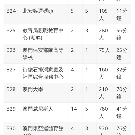
B24
北安客運碼頭
5
5
105
11分
人
鐘
B25
教青局親職教育中
2
3
280
56分
心 (湖畔)
人
鐘
B26
澳門保安部隊高等
2
1
75人
25分
學校
鐘
B27
街總石排灣家庭及
4
1
160
32分
社區綜合服務中心
人
鐘
B28
澳門大學
2
1
210
70分
人
鐘
B29
澳門威尼斯人
14
5
780
41分
人
鐘
B30
澳門東亞運體育館
4
3
530
76分