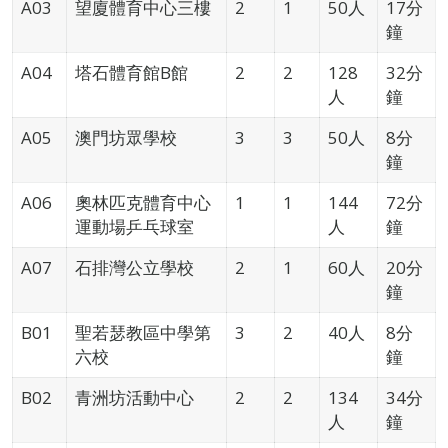
A03
望廈體育中心三樓
2
1
50人
17分
鐘
A04
塔石體育館B館
2
2
128
32分
人
鐘
A05
澳門坊眾學校
3
3
50人
8分
鐘
A06
奧林匹克體育中心
1
1
144
72分
運動場乒乓球室
人
鐘
A07
石排灣公立學校
2
1
60人
20分
鐘
B01
聖若瑟教區中學第
3
2
40人
8分
六校
鐘
B02
青洲坊活動中心
2
2
134
34分
人
鐘