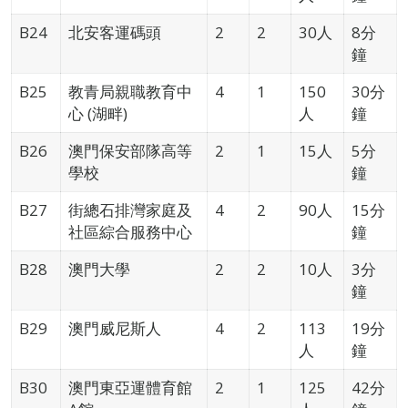
B24
北安客運碼頭
2
2
30人
8分
鐘
B25
教青局親職教育中
4
1
150
30分
心 (湖畔)
人
鐘
B26
澳門保安部隊高等
2
1
15人
5分
學校
鐘
B27
街總石排灣家庭及
4
2
90人
15分
社區綜合服務中心
鐘
B28
澳門大學
2
2
10人
3分
鐘
B29
澳門威尼斯人
4
2
113
19分
人
鐘
B30
澳門東亞運體育館
2
1
125
42分