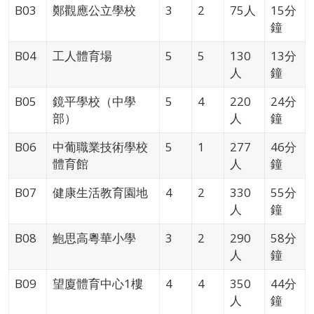
B03
鄭觀應公立學校
3
2
75人
15分
鐘
B04
工人體育場
5
5
130
13分
人
鐘
B05
鏡平學校（中學
5
4
220
24分
部）
人
鐘
B06
中葡職業技術學校
5
1
277
46分
體育館
人
鐘
B07
健康生活教育園地
4
2
330
55分
人
鐘
B08
鮑思高粵華小學
3
2
290
58分
人
鐘
B09
望廈體育中心1樓
4
4
350
44分
人
鐘