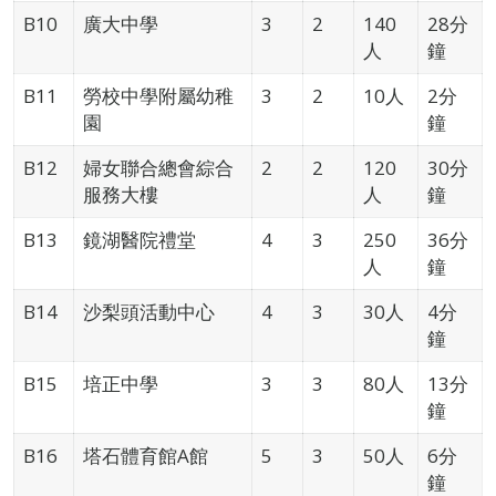
B10
廣大中學
3
2
140
28分
人
鐘
B11
勞校中學附屬幼稚
3
2
10人
2分
園
鐘
B12
婦女聯合總會綜合
2
2
120
30分
服務大樓
人
鐘
B13
鏡湖醫院禮堂
4
3
250
36分
人
鐘
B14
沙梨頭活動中心
4
3
30人
4分
鐘
B15
培正中學
3
3
80人
13分
鐘
B16
塔石體育館A館
5
3
50人
6分
鐘