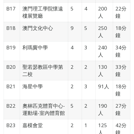
B17
澳門理工學院懷遠
5
4
200
22分
樓展覽廳
人
鐘
B18
澳門文化中心
9
5
250
18分
人
鐘
B19
利瑪竇中學
4
3
240
34分
人
鐘
B20
聖若瑟教區中學第
2
2
130
33分
二校
人
鐘
B21
海星中學
2
3
91人
18分
鐘
B22
奧林匹克體育中心-
5
2
190
27分
運動場-室內體育館
人
鐘
B23
嘉模會堂
2
1
125
42分
人
鐘