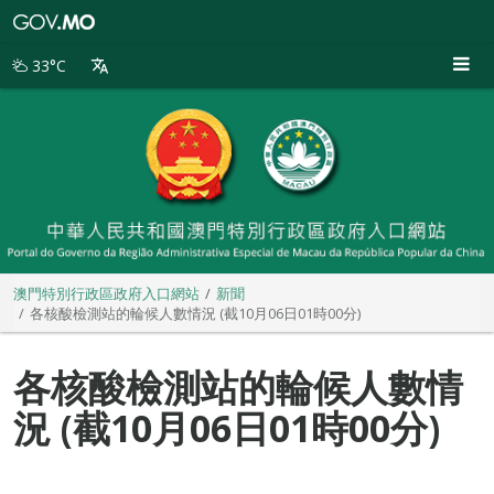
澳
門
特
33°C
別
行
政
區
政
府
入
口
網
站
澳門特別行政區政府入口網站
新聞
各核酸檢測站的輪候人數情況 (截10月06日01時00分)
各核酸檢測站的輪候人數情
況 (截10月06日01時00分)