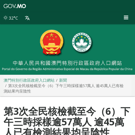
澳
門
特
32°C
別
行
政
區
政
府
入
口
網
站
澳門特別行政區政府入口網站
新聞
第3次全民核檢截至今（6）下午三時採樣逾57萬人 逾45萬人已有檢
測結果均呈陰性
第3次全民核檢截至今（6）下
午三時採樣逾57萬人 逾45萬
人已有檢測結果均呈陰性