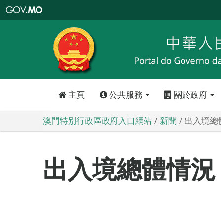
澳
門
特
別
行
政
區
政
府
入
口
網
站
主頁
公共服務
關於政府
澳門特別行政區政府入口網站
新聞
出入境總
出入境總體情況