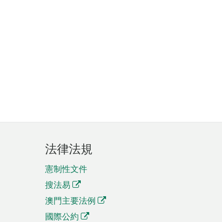
法律法規
憲制性文件
搜法易
澳門主要法例
國際公約