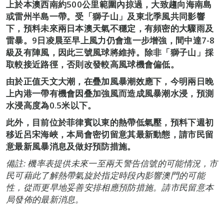
上於本澳西南約500公里範圍內掠過，大致趨向海南島
或雷州半島一帶。受「獅子山」及東北季風共同影響
下，預料未來兩日本澳天氣不穩定，有頻密的大驟雨及
雷暴。9日凌晨至早上風力仍會進一步增強，間中達7-8
級及有陣風，因此三號風球將維持。除非「獅子山」採
取較接近路徑，否則改發較高風球機會偏低。
由於正值天文大潮，在疊加風暴潮效應下，今明兩日晚
上內港一帶有機會因叠加強風而造成風暴潮水浸，預測
水浸高度為0.5米以下。
此外，目前位於菲律賓以東的熱帶低氣壓，預料下週初
移近呂宋海峽，本局會密切留意其最新動態，請市民留
意最新風暴消息及做好預防措施。
備註: 機率表提供未來一至兩天警告信號的可能情況，市
民可藉此了解熱帶氣旋於指定時段內影響澳門的可能
性，從而更早地妥善安排相應預防措施。請市民留意本
局發佈的最新消息。