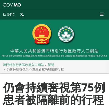
澳
門
特
34°C
別
行
政
區
政
府
入
口
網
站
澳門特別行政區政府入口網站
新聞
仍會持續審視第75例患者被隔離前的行程
仍會持續審視第75例
患者被隔離前的行程