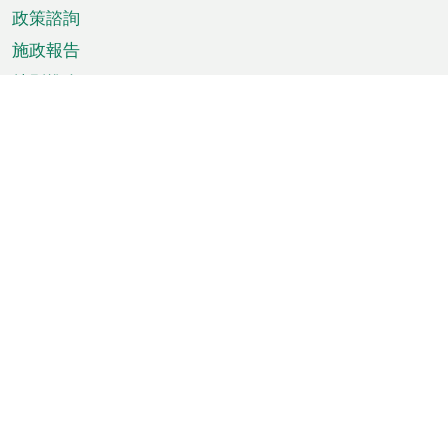
政策諮詢
施政報告
特別推介
澳門資訊
天氣
交通
公眾假期
文娛康體
城市資訊
澳門便覽
統計數字
公佈告示