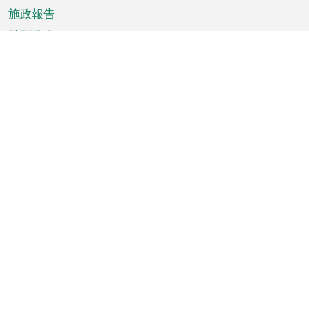
施政報告
特別推介
澳門資訊
天氣
交通
公眾假期
文娛康體
城市資訊
澳門便覽
統計數字
公佈告示
新聞