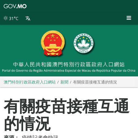
澳
門
特
31°C
別
行
政
區
政
府
入
口
網
站
澳門特別行政區政府入口網站
新聞
有關疫苗接種互通的情況
有關疫苗接種互通
的情況
來源：
疫情記者會快訊