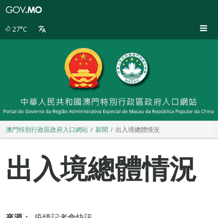
澳
門
特
27°C
別
行
政
區
政
府
入
口
網
站
澳門特別行政區政府入口網站
新聞
出入境總體情況
出入境總體情況
來源：
疫情記者會快訊