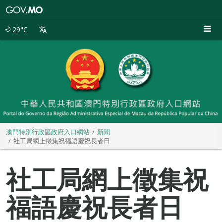
澳
門
特
29°C
別
行
政
區
政
府
入
口
網
站
澳門特別行政區政府入口網站
新聞
社工局網上徵集祝福語慶祝長者日
社工局網上徵集祝
福語慶祝長者日