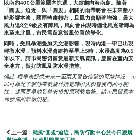
以南約400公里範圍內掠過，大致趨向海南島。隨著
「圓規」迫近，與「圓規」相關的雨帶將會在未來數小
時影響本澳，驟雨轉趨頻密，且風力會顯著增強，最大
風力達8至9級及有陣風，風向會由現時偏北風逐漸轉為
東至東北風，市民需留意當風位置的變化。
同時，受風暴潮叠加天文潮影響，現時內港一帶已出現
輕微水浸，預料水浸會維持至早上5時，水浸高度為0.5
米以下。請巿民密切留意最新天氣資訊，應留在室內安
全地方，做好防風及防水浸措施。
備註: 機率表提供未來一至兩天警告信號的可能情況，市
民可藉此了解熱帶氣旋於指定時段內影響澳門的可能
性，從而更早地妥善安排相應預防措施。請市民留意本
局發佈的最新消息。
上一篇：
颱風“圓規”迫近，民防行動中心於今日凌晨
舉行會議，以應對颱風的工作。