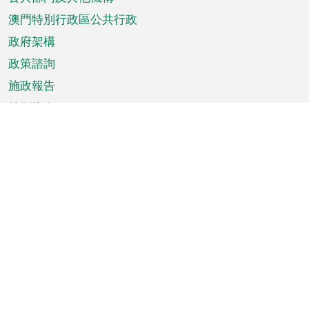
單
澳門特別行政區公共行政
政府架構
政策諮詢
施政報告
特別推介
澳門資訊
天氣
交通
公眾假期
文娛康體
城市資訊
澳門便覽
統計數字