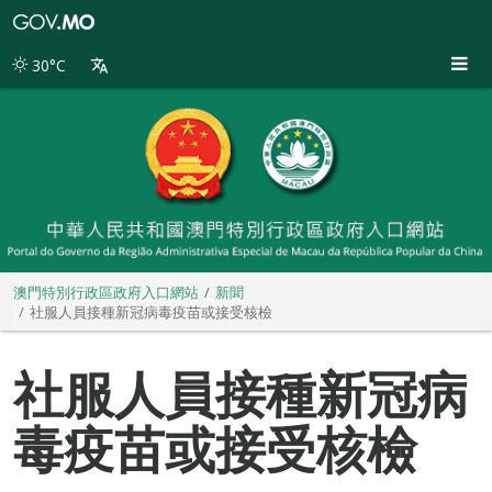
澳
門
特
30°C
別
行
政
區
政
府
入
口
網
站
澳門特別行政區政府入口網站
新聞
社服人員接種新冠病毒疫苗或接受核檢
社服人員接種新冠病
毒疫苗或接受核檢