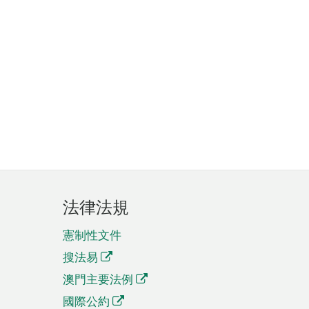
法律法規
憲制性文件
搜法易
澳門主要法例
國際公約