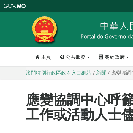
澳
門
特
別
行
政
區
政
府
入
口
網
站
主頁
公共服務
關於政府
澳門特別行政區政府入口網站
新聞
應變協調
應變協調中心呼
工作或活動人士