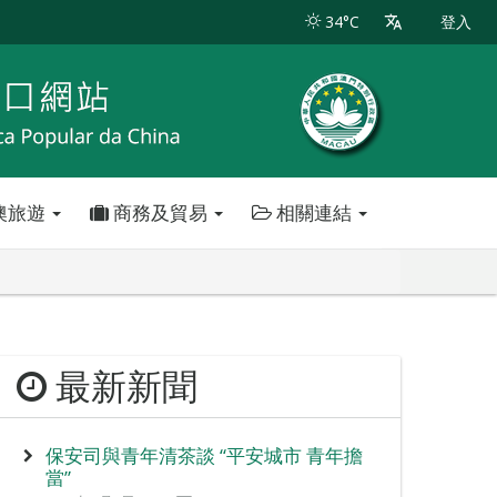
34°C
登入
澳旅遊
商務及貿易
相關連結
最新新聞
保安司與青年清茶談 “平安城市 青年擔
當”