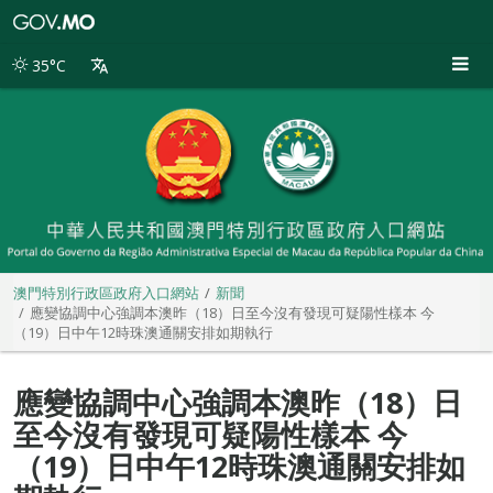
澳
門
特
35°C
別
行
政
區
政
府
入
口
網
站
澳門特別行政區政府入口網站
新聞
應變協調中心強調本澳昨（18）日至今沒有發現可疑陽性樣本 今
（19）日中午12時珠澳通關安排如期執行
應變協調中心強調本澳昨（18）日
至今沒有發現可疑陽性樣本 今
（19）日中午12時珠澳通關安排如