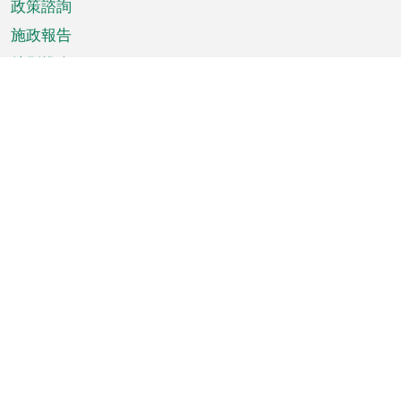
政策諮詢
施政報告
特別推介
澳門資訊
天氣
交通
公眾假期
文娛康體
城市資訊
澳門便覽
統計數字
公佈告示