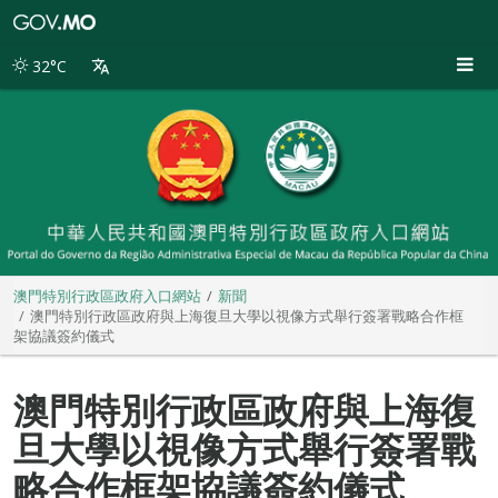
澳
門
特
32°C
別
行
政
區
政
府
入
口
網
站
澳門特別行政區政府入口網站
新聞
澳門特別行政區政府與上海復旦大學以視像方式舉行簽署戰略合作框
架協議簽約儀式
澳門特別行政區政府與上海復
旦大學以視像方式舉行簽署戰
略合作框架協議簽約儀式