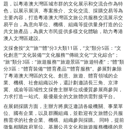
題，以粵港澳大灣區城市群的文化展示和交流合作為特
色，以展示展演、專案推介、文化交流、採購交易等為
主要內容，打造粵港澳大灣區文旅公共服務交流展示交
易平台，為意向單位、機構、組織等提供量身打造的公
共文旅產品，為廣大市民提供多樣文化體驗，助力粵港
澳人文灣區建設。
文採會按“文”“旅”“體”分3大類11區，“文”類分5區：“文
化創意”“文化裝備”“文化服務”“傳統文化”“文化綜合”；
“旅”類分3區：“旅遊服務”“旅遊景區”“旅遊特產”；“體”類
分3區：“體育裝備”“體育產品”“體育服務”。參展對象除
了粵港澳大灣區的文化、創意、旅遊、體育領域的企
業、機構、社會組織以外，還計劃邀請長三角、京津
冀、成渝等區域性文採會主辦單位或優質參展商參與，
力求打造一站式、最優最全的文旅體供需對接平台。
在展銷採購方面，主辦方將廣泛邀請各級機關、事業單
位、國有企業，以及群團組織，並歡迎有文旅體公共服
務需求的社會企業、機構、組織參與採購。 同時，提前
徵集相關政府單位、基層公共文化和旅遊服務機構的意