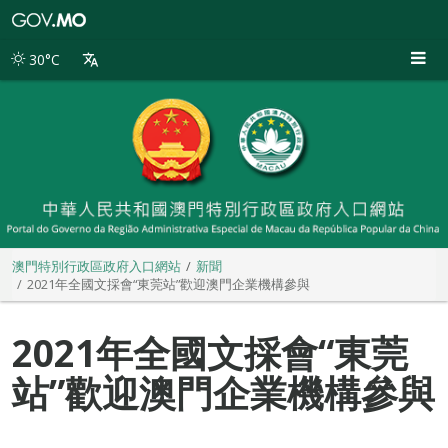
澳
門
特
30°C
別
行
政
區
政
府
入
口
網
站
澳門特別行政區政府入口網站
新聞
2021年全國文採會“東莞站”歡迎澳門企業機構參與
2021年全國文採會“東莞
站”歡迎澳門企業機構參與