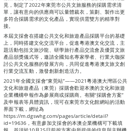
見，制定了2022年東莞市公共文旅服務的採購需求清
單，讓有意向的供應商可以量體裁衣，策劃、製作出更
多符合採購需求的文化產品，實現供需雙方的精準對
接。
本屆文採會在搭建公共文化和旅遊產品採購平台的基礎
上，同時搭建文化交流平台，促進粵港澳文化交流，主
題活動包括文旅沙龍、研學旅行產品交流會及優質文旅
產品頒獎儀式等，邀請全國知名專家學者、行業大咖探
討公共文化服務的發展方向，共同促進粵港澳文旅文創
行業交流互動，激發創新創造活力。
2021年全國文採會“東莞站”——2021粵港澳大灣區公共
文化和旅遊產品（東莞）採購會歡迎本澳的文化和旅遊
企業機構申報作為參展商或採購商。有關“採購會方案”
及申報表等具體資訊，現可在東莞市文化館網站的活動
界面下載，網址為
https://m.dgswhg.com/pages/article/detail?
id=19636，有意參加文採會的本澳企業機構可下載填
報，並須於10月25日前按方案中所提供的信息與主辦機