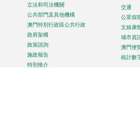
立法和司法機關
單
交通
公共部門及其他機構
公眾假
澳門特別行政區公共行政
文娛康
政府架構
城市資
政策諮詢
澳門便
施政報告
統計數
特別推介
來澳旅遊
商務
計劃行程
貿易投
觀光
澳門經
娛樂消閒
中小企
購物
市場資
節日盛事
知識產