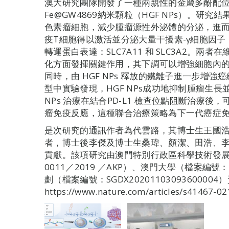
澳大研究團隊開發了一種兩親性的金屬多酚配位透
Fe@GW4869納米顆粒（HGF NPs）。研究結
色素瘤細胞，減少腫瘤源性外泌體的分泌，進而削
疫T細胞得以激活並分泌大量干擾素-γ細胞因
轉運蛋白表達：SLC7A11 和 SLC3A2。
化方面發揮關鍵作用，其下調可以增強細胞內
同時，由 HGF NPs 釋放的鐵離子進一步增
型中實驗發現，HGF NPs成功地抑制腫瘤生
NPs 治療在結合PD-L1 檢查位點阻斷治療
瘤免疫反應，這種聯合治療策略為下一代癌症
是次研究的通訊作者為代雲路，其博士生王國
者，博士後李傑及博士生桑瑋、顏潔、田浩、
貢獻。該項研究由澳門特別行政區科學技術發展基金
0011／2019 ／AKP）、澳門大學（檔案編號：S
劃（檔案編號：SGDX20201103093600
https://www.nature.com/articles/s41467-0