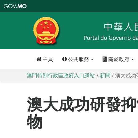
澳
門
特
別
行
政
區
政
府
入
口
網
站
主頁
公共服務
關於政府
澳門特別行政區政府入口網站
新聞
澳大成功
澳大成功研發抑
物