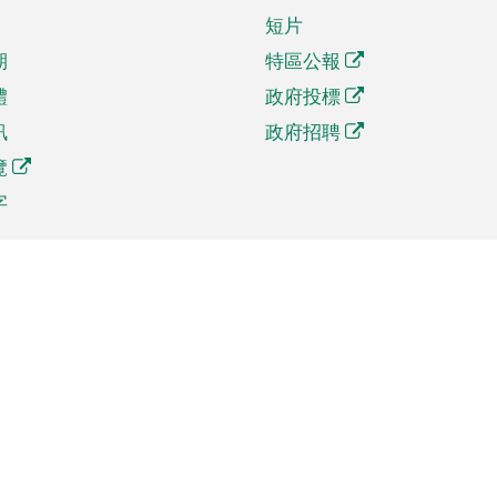
短片
期
特區公報
體
政府投標
訊
政府招聘
覽
字
及貿易
相關連結
資
手機應用程式目錄
貿會展
社交媒體目錄
商機和服務
專題網站目錄
訊
RSS訂閱目錄
權
表格下載