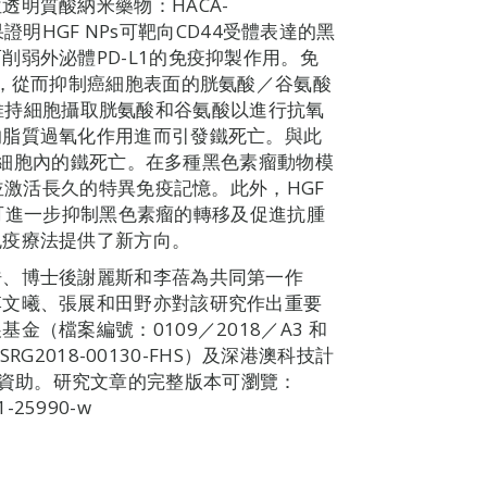
明質酸納米藥物：HACA-
果證明HGF NPs可靶向CD44受體表達的黑
弱外泌體PD-L1的免疫抑製作用。免
子，從而抑制癌細胞表面的胱氨酸／谷氨酸
兩者在維持細胞攝取胱氨酸和谷氨酸以進行抗氧
的脂質過氧化作用進而引發鐵死亡。與此
強癌細胞內的鐵死亡。在多種黑色素瘤動物模
長並激活長久的特異免疫記憶。此外，HGF
後，可進一步抑制黑色素瘤的轉移及促進抗腫
免疫療法提供了新方向。
浩、博士後謝麗斯和李蓓為共同第一作
李文曦、張展和田野亦對該研究作出重要
（檔案編號：0109／2018／A3 和
RG2018-00130-FHS）及深港澳科技計
004）資助。研究文章的完整版本可瀏覽：
21-25990-w