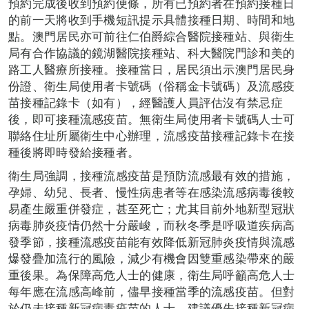
預約完成後收到預約便條，所有已預約者在預約接種日
的前一天將收到手機短訊提示具體接種日期、時間和地
點。澳門居民亦可前往仁伯爵綜合醫院接種站、與衛生
局有合作協議的鏡湖醫院接種站、科大醫院門診和美的
路工人醫療所接種。接種當日，居民須出示澳門居民身
份證、衛生局使用者卡號碼（俗稱金卡號碼）及流感疫
苗接種記錄卡（如有），經醫護人員評估沒有禁忌症
後，即可接種流感疫苗。無衛生局使用者卡號碼人士可
聯絡住址所屬衛生中心辦理，流感疫苗接種記錄卡在接
種後將即時發給接種者。
衛生局強調，接種流感疫苗是預防流感最有效的措施，
孕婦、幼兒、長者、慢性病患者等在感染流感病毒後較
易產生嚴重併發症，甚至死亡；尤其目前外地新型冠狀
病毒肺炎疫情仍然十分嚴峻，而秋冬季是呼吸道疾病高
發季節，接種流感疫苗能有效降低新冠肺炎疫情與流感
爆發疊加流行的風險，減少有機會因雙重感染帶來的嚴
重後果。為保障高危人士的健康，衛生局呼籲高危人士
每年應在流感高峰前，儘早接種當季的流感疫苗。但對
於仍未接種新冠病毒疫苗的人士，建議優先接種新冠病