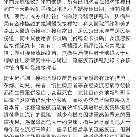
預約完成後收到預約便條，所有已預約者在預約接種日
的前一天將收到手機短訊提示具體接種日期、時間和地
點。澳門居民亦可前往仁伯爵綜合醫院接種站、與衛生
局有合作協議的鏡湖醫院接種站、科大醫院門診和美的
路工人醫療所接種。接種當日，居民須出示澳門居民身
份證、衛生局使用者卡號碼（俗稱金卡號碼）及流感疫
苗接種記錄卡（如有），經醫護人員評估沒有禁忌症
後，即可接種流感疫苗。無衛生局使用者卡號碼人士可
聯絡住址所屬衛生中心辦理，流感疫苗接種記錄卡在接
種後將即時發給接種者。
衛生局強調，接種流感疫苗是預防流感最有效的措施，
孕婦、幼兒、長者、慢性病患者等在感染流感病毒後較
易產生嚴重併發症，甚至死亡；尤其目前外地新型冠狀
病毒肺炎疫情仍然十分嚴峻，而秋冬季是呼吸道疾病高
發季節，接種流感疫苗能有效降低新冠肺炎疫情與流感
爆發疊加流行的風險，減少有機會因雙重感染帶來的嚴
重後果。為保障高危人士的健康，衛生局呼籲高危人士
每年應在流感高峰前，儘早接種當季的流感疫苗。但對
於仍未接種新冠病毒疫苗的人士，建議優先接種新冠病