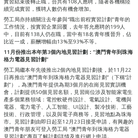
實習結束後轉正職，合共有108人應聘，隨著各機構陸
續完成實習，獲聘人數仍有機會增加。
勞工局亦持續關注去年參與“職出前程實習計劃”青年的
工作情況，按實習企業回覆，去年答允應聘的199人
中，目前有138人仍在職，當中有18名青年獲晉升，佔
比近一成，薪酬增幅由13%至93%不等。
11
月份推出本年第3個內地見習計劃：“澳門青年到珠海
格力電器見習計劃”
勞工局繼本年先後推出2個內地見習計劃後，於11月22
日再推出“澳門青年到珠海格力電器見習計劃”（下稱“計
劃”），為澳門青年提供為期3個月的在崗見習實訓機
會，計劃提供50個見習名額，見習崗位涉及智能家電生
產多個業務領域：電控軟硬件設計、電氣設計、電機與
電器、電力電子、人工智能、UI設計、製冷技術、工藝
技術、行政管理，以及與電子商務等，見習地點為珠海
市。見習計劃由即日起至12月23日接受申請，有興趣的
澳門青年朋友可登入勞工局 “澳門青年到珠海格力電器
見習計劃”專頁了解計劃詳情及進行網上申請。