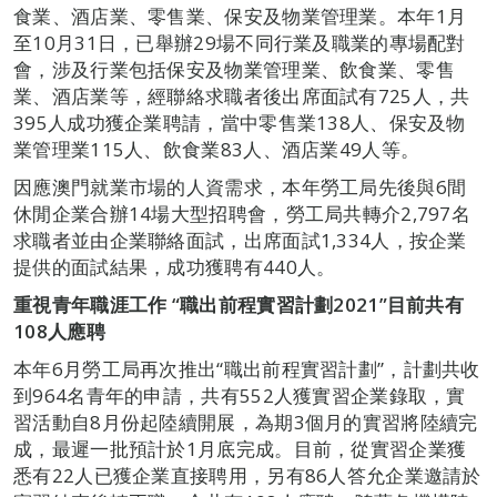
食業、酒店業、零售業、保安及物業管理業。本年1月
至10月31日，已舉辦29場不同行業及職業的專場配對
會，涉及行業包括保安及物業管理業、飲食業、零售
業、酒店業等，經聯絡求職者後出席面試有725人，共
395人成功獲企業聘請，當中零售業138人、保安及物
業管理業115人、飲食業83人、酒店業49人等。
因應澳門就業市場的人資需求，本年勞工局先後與6間
休閒企業合辦14場大型招聘會，勞工局共轉介2,797名
求職者並由企業聯絡面試，出席面試1,334人，按企業
提供的面試結果，成功獲聘有440人。
重視青年職涯工作 “職出前程實習計劃2021”目前共有
108人應聘
本年6月勞工局再次推出“職出前程實習計劃”，計劃共收
到964名青年的申請，共有552人獲實習企業錄取，實
習活動自8月份起陸續開展，為期3個月的實習將陸續完
成，最遲一批預計於1月底完成。目前，從實習企業獲
悉有22人已獲企業直接聘用，另有86人答允企業邀請於