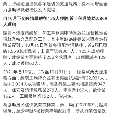
業，持續透過提供各項適切的支援服務，從不同層面全
力協助求職者盡快投入職場。
自10月下旬疫情緩解後125人獲聘 首十個月協助2,869
人獲聘
隨着本澳疫情緩解，勞工事務局即時重啟並加緊推進各
項就業轉介及配對工作，其中重點為建築業求職者進行
職業配對，10月19日重啟各項配對活動後，首2周已聯
絡1,559名求職者，出席面試有361人，125人成功獲
聘，建築業方面聯絡了252名求職者，出席面試有109
人，成功獲聘62人。
2021年首10個月（截至10月31日），恆常就業支援服
務方面，經勞工局轉介並有出席面試累計有22,921人，
當中2,034人成功獲聘，涉及行業主要包括建築業947
人、保安及清潔服務業275人、零售業167人、飲食業
162人、工商服務業152人，佔84%。
為協助居民儘快就業或轉業，勞工局由2020年9月起持
續每月至少舉辦3場行業專場配對會，涉及行業包括飲