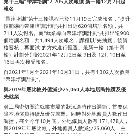
第十三輪“帶津培訓”
2,205
人次報讀
新一輪
12
月
2
日起
報名
“帶津培訓”第十三輪課程已於11月19日完成報名，“提升
技能導向帶津培訓計劃”共推出近620個培訓名額，共
711人次報名。而“就業導向帶津培訓計劃”共推出逾900
個培訓名額，共1,494人次報名，課程以“先抽籤，後資
格審核，再面試”的方式進行甄選。最新一輪（第十四
輪）計劃分別於2021年12月2日至 9日及 12月10日至
16日再次接受報名。
自2021年1月至2021年10月31日，共有4,302人次參與
“帶津培訓計劃”。
與2019年底比較外僱減少25,060人本地居民持續及優
先就業
勞工局密切關注就業市場的狀況適時作出調節，首要保
障本地僱員持續及優先就業。同時對外地僱員人數作出
調控，截至今年10月底，外地僱員人數有 171,478人，
與2019年年底比較，外地僱員人數減少25,060人，主