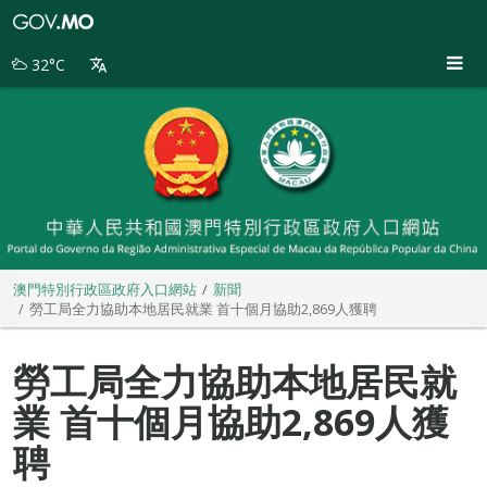
澳
門
特
32°C
別
行
政
區
政
府
入
口
網
站
澳門特別行政區政府入口網站
新聞
勞工局全力協助本地居民就業 首十個月協助2,869人獲聘
勞工局全力協助本地居民就
業 首十個月協助2,869人獲
聘