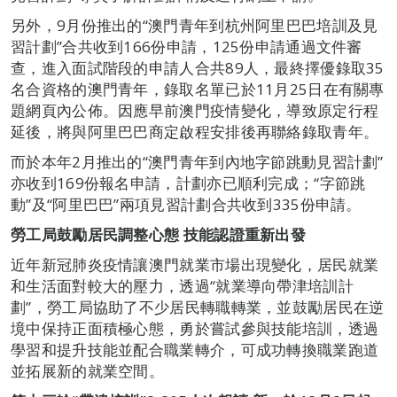
另外，9月份推出的“澳門青年到杭州阿里巴巴培訓及見
習計劃”合共收到166份申請，125份申請通過文件審
查，進入面試階段的申請人合共89人，最終擇優錄取35
名合資格的澳門青年，錄取名單已於11月25日在有關專
題網頁內公佈。因應早前澳門疫情變化，導致原定行程
延後，將與阿里巴巴商定啟程安排後再聯絡錄取青年。
而於本年2月推出的“澳門青年到內地字節跳動見習計劃”
亦收到169份報名申請，計劃亦已順利完成；“字節跳
動”及“阿里巴巴”兩項見習計劃合共收到335份申請。
勞工局鼓勵居民
調整心態
技能認證重新出發
近年新冠肺炎疫情讓澳門就業市場出現變化，居民就業
和生活面對較大的壓力，透過“就業導向帶津培訓計
劃”，勞工局協助了不少居民轉職轉業，並鼓勵居民在逆
境中保持正面積極心態，勇於嘗試參與技能培訓，透過
學習和提升技能並配合職業轉介，可成功轉換職業跑道
並拓展新的就業空間。