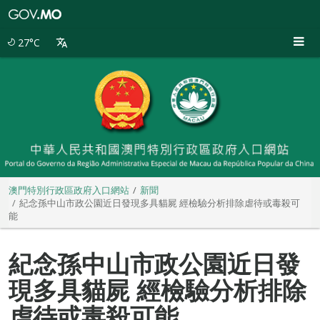
澳
門
特
27°C
別
行
政
區
政
府
入
口
網
站
澳門特別行政區政府入口網站
新聞
紀念孫中山市政公園近日發現多具貓屍 經檢驗分析排除虐待或毒殺可
能
紀念孫中山市政公園近日發
現多具貓屍 經檢驗分析排除
虐待或毒殺可能