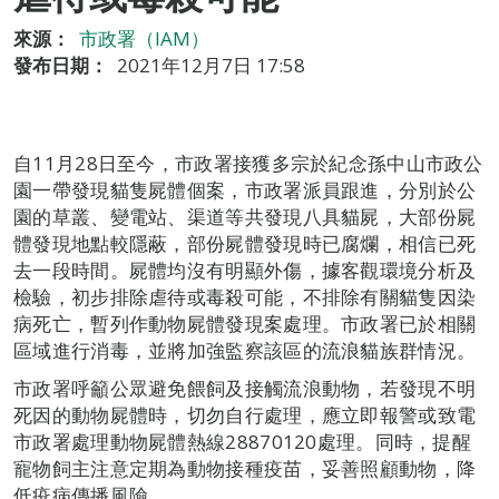
來源：
市政署（IAM）
發布日期：
2021年12月7日 17:58
自11月28日至今，市政署接獲多宗於紀念孫中山市政公
園一帶發現貓隻屍體個案，市政署派員跟進，分別於公
園的草叢、變電站、渠道等共發現八具貓屍，大部份屍
體發現地點較隱蔽，部份屍體發現時已腐爛，相信已死
去一段時間。屍體均沒有明顯外傷，據客觀環境分析及
檢驗，初步排除虐待或毒殺可能，不排除有關貓隻因染
病死亡，暫列作動物屍體發現案處理。市政署已於相關
區域進行消毒，並將加強監察該區的流浪貓族群情況。
市政署呼籲公眾避免餵飼及接觸流浪動物，若發現不明
死因的動物屍體時，切勿自行處理，應立即報警或致電
市政署處理動物屍體熱線28870120處理。同時，提醒
寵物飼主注意定期為動物接種疫苗，妥善照顧動物，降
低疫病傳播風險。