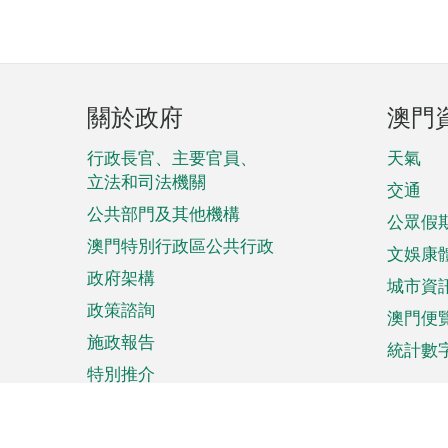
頁
關於政府
澳門
腳
菜
行政長官、主要官員、
天氣
立法和司法機關
單
交通
公共部門及其他機構
公眾假
澳門特別行政區公共行政
文娛康
政府架構
城市資
政策諮詢
澳門便
施政報告
統計數
特別推介
來澳旅遊
商務