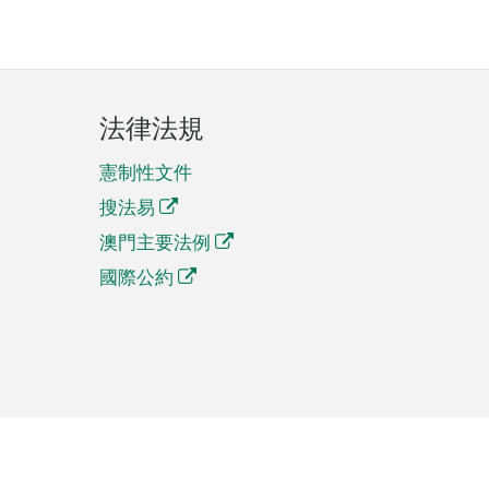
法律法規
憲制性文件
搜法易
澳門主要法例
國際公約