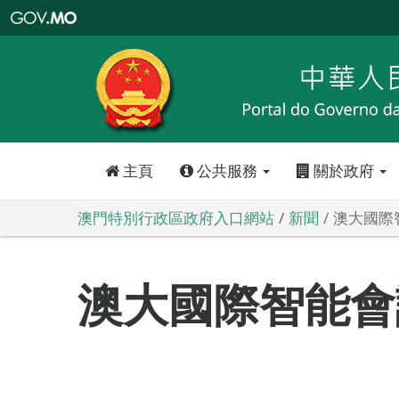
澳
門
特
別
行
政
區
政
府
入
口
網
站
主頁
公共服務
關於政府
澳門特別行政區政府入口網站
新聞
澳大國際
澳大國際智能會