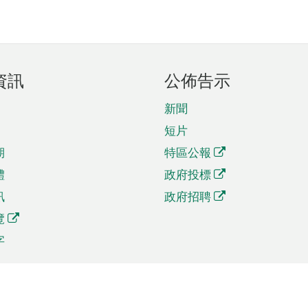
資訊
公佈告示
新聞
短片
期
特區公報
體
政府投標
訊
政府招聘
覽
字
及貿易
相關連結