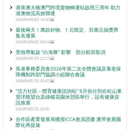
港珠澳大橋澳門跨境貨物轉運站啟用三周年 助力
港澳物流高效聯通
2026年8月8日 10:00
最後兩天！萬款好物、1 元限定、百萬元抽獎齊
集名優展
2026年8月8日 09:54
受熱帶氣旋 “白海豚” 影響 部分航班取消
2026年8月7日 22:27
長者事務委員會2026年第二次全體會議及養老保
障機制跨部門協調小組聯合會議
2026年8月7日 20:41
“活力社區 – 體育健康諮詢站” 8月份分別在松山東
望洋眺望台及綠楊花園休憩區舉行，設有健康資
訊推廣
2026年8月7日 20:00
合作區產業發展局獲授ICCA會員證書 澳琴會展國
際化再提速