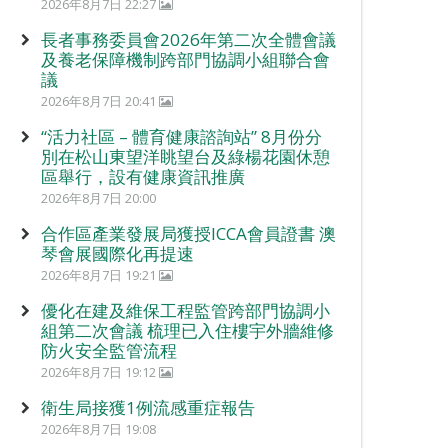
2026年8月7日 22:27
長者事務委員會2026年第二次全體會議
及養老保障機制跨部門協調小組聯合會
議
2026年8月7日 20:41
“活力社區 – 體育健康諮詢站” 8月份分
別在松山東望洋眺望台及綠楊花園休憩
區舉行，設有健康資訊推廣
2026年8月7日 20:00
合作區產業發展局獲授ICCA會員證書 澳
琴會展國際化再提速
2026年8月7日 19:21
優化在建及維保工程監管跨部門協調小
組第二次會議 梳理已入住樓宇外牆維修
防火安全監管流程
2026年8月7日 19:12
衛生局接獲1例流感重症報告
2026年8月7日 19:08