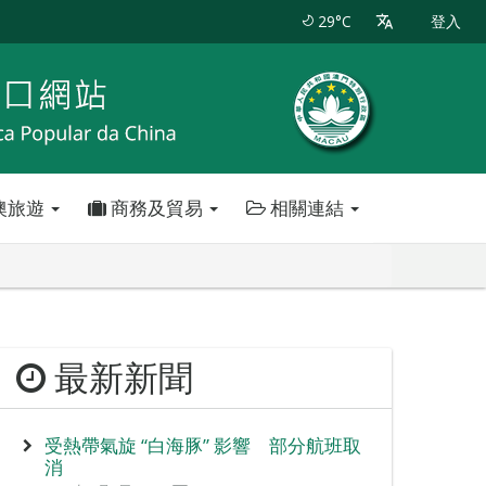
29°C
登入
澳旅遊
商務及貿易
相關連結
最新新聞
受熱帶氣旋 “白海豚” 影響 部分航班取
消