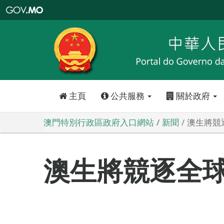
澳
門
特
別
行
政
區
政
府
入
口
網
站
主頁
公共服務
關於政府
澳門特別行政區政府入口網站
新聞
澳生將競
澳生將競逐全球