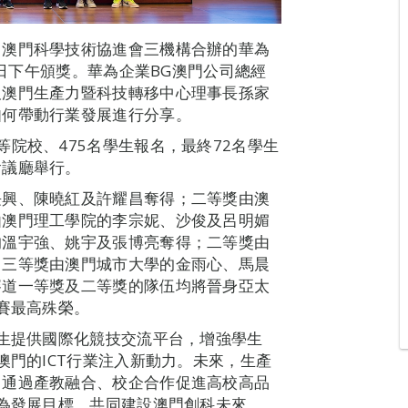
、澳門科學技術協進會三機構合辦的華為
同日下午頒獎。華為企業BG澳門公司總經
及澳門生產力暨科技轉移中心理事長孫家
如何帶動行業發展進行分享。
院校、475名學生報名，最終72名學生
會議廳舉行。
長興、陳曉紅及許耀昌奪得；二等獎由澳
由澳門理工學院的李宗妮、沙俊及呂明媚
的溫宇強、姚宇及張博亮奪得；二等獎由
；三等獎由澳門城市大學的金雨心、馬晨
賽道一等獎及二等獎的隊伍均將晉身亞太
賽最高殊榮。
學生提供國際化競技交流平台，增強學生
澳門的ICT行業注入新動力。未來，生產
，通過產教融合、校企合作促進高校高品
市為發展目標，共同建設澳門創科未來。