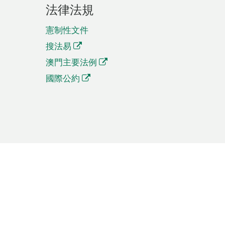
法律法規
憲制性文件
搜法易
澳門主要法例
國際公約