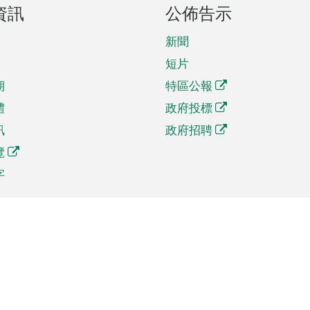
資訊
公佈告示
新聞
短片
期
特區公報
體
政府投標
訊
政府招聘
覽
字
及貿易
相關連結
資
手機應用程式目錄
貿會展
社交媒體目錄
商機和服務
專題網站目錄