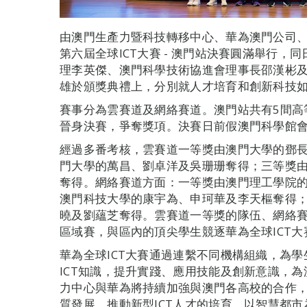
由澳門生產力暨科技轉移中心、華為澳門公司
第六屆全球ICT大賽 - 澳門站決賽圓滿舉行，
理李英傑、澳門科學技術協進會理事長邵漢彬
雄於頒獎典禮上，分別就人才培育和創新科技
賽事分為雲賽道及網絡賽道。澳門站共有5間高等
晉身決賽，爭奪獎項。決賽日前假澳門科學館
經過多番考核，雲賽道一等獎由澳門大學的鄧
門大學的萬昌、劉卓洋及吳珊珊奪得；三等獎
奪得。網絡賽道方面：一等獎由澳門理工學院
澳門科技大學的康宇為、申珂華及李天樞奪得
曉及劉蘊芝奪得。雲賽道一等獎的隊伍、網絡
區域賽，與區內的頂尖學生競逐華為全球ICT大
華為全球ICT大賽通過連繫不同機構組織，為
ICT知識，提升實踐、應用技能及創新意識，為
力中心與華為將持續加強與澳門各高校的合作
質發展，推動新型ICT人才的培育，以智慧都