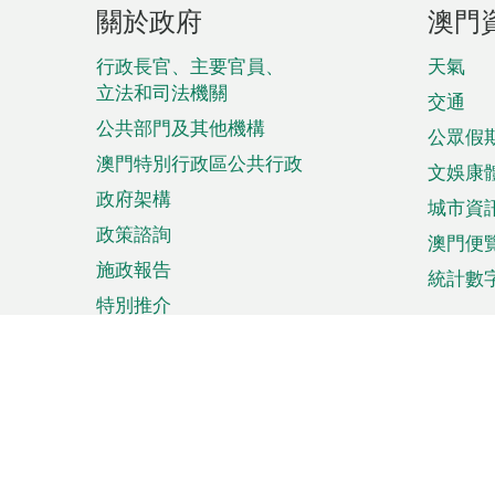
頁
關於政府
澳門
腳
菜
行政長官、主要官員、
天氣
立法和司法機關
單
交通
公共部門及其他機構
公眾假
澳門特別行政區公共行政
文娛康
政府架構
城市資
政策諮詢
澳門便
施政報告
統計數
特別推介
來澳旅遊
商務
計劃行程
貿易投
觀光
澳門經
娛樂消閒
中小企