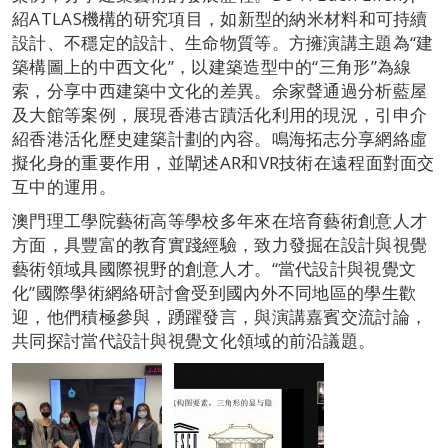
紹ATLAS機構的研究項目，如新型的納米材料和可持續
設計、不穩定的設計、生命物質等。方擁演講主題為“建
築構圖上的中西文化”，以建築造型中的“三角形”為線
索，分享中西建築中文化的差異。余家聲通過分析藍屋
及大館等案例，展現香港古蹟活化利用的現況，引申介
紹香港活化歷史建築計劃的內容。鳴海拓志分享網絡虛
擬化身的重要作用，並闡述AR和VR技術在遠程面對面交
互中的運用。
澳門理工學院藝術高等學校多年來在培育藝術創意人才
方面，具豐富的教育實踐經驗，致力發掘在設計與視覺
藝術領域具國際視野的創意人才。“當代設計與視覺文
化”國際學術網絡研討會受到國內外不同地區的學生歡
迎，他們積極參與，踴躍發言，與演講嘉賓交流討論，
共同探討當代設計與視覺文化領域的前沿議題。