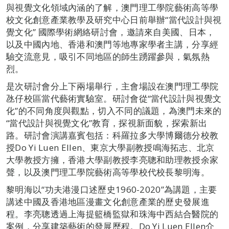
與視覺文化領域內涵的了解，澳門理工學院藝術高等學
校文化創意產業教學及研究中心日前舉辦“當代設計與視
覺文化” 國際學術網絡研討會，邀請來自美國、日本，
以及中國內地、香港和澳門等地專家學者主講，分享經
驗交流意見，吸引不同地區的師生踴躍參與，氣氛熱
烈。
是次研討會分上下兩場舉行，主會場設在澳門理工學院
氹仔校區當代藝術實驗室。研討會從“當代設計與視覺文
化”的不同角度與觀點，切入不同的議題，為澳門未來的
“當代設計與視覺文化”教育，探視新面貌，探索新出
路。研討會演講嘉賓包括：科羅拉多大學博爾德分校教
授Do Yi Luen Ellen、東京大學副教授鳴海拓志、北京
大學教授方擁，香港大學副教授李亮聰和助理教授余家
聲，以及澳門理工學院藝術高等學校代校長黎明海。
黎明海以“功夫港漫口述歷史1960-2020”為講題，主要
講述中國及香港地區漫畫文化創意產業的歷史發展進
程。李亮聰透過上海提籃橋監獄和珠海中西結合醫院的
案例，分享建築藝術的發展歷程。Do Yi Luen Ellen介