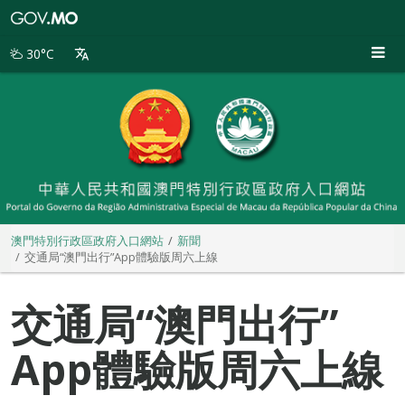
澳
門
特
30°C
別
行
政
區
政
府
入
口
網
站
澳門特別行政區政府入口網站
新聞
交通局“澳門出行”App體驗版周六上線
交通局“澳門出行”
App體驗版周六上線