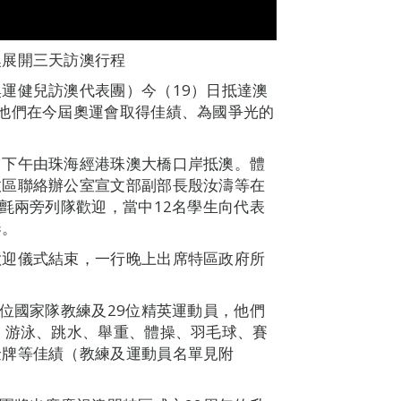
澳展開三天訪澳行程
運健兒訪澳代表團）今（19）日抵達澳
他們在今屆奧運會取得佳績、為國爭光的
，下午由珠海經港珠澳大橋口岸抵澳。體
政區聯絡辦公室宣文部副部長殷汝濤等在
地氈兩旁列隊歡迎，當中12名學生向代表
奏。
歡迎儀式結束，一行晚上出席特區政府所
3位國家隊教練及29位精英運動員，他們
、游泳、跳水、舉重、體操、羽毛球、賽
金牌等佳績（教練及運動員名單見附