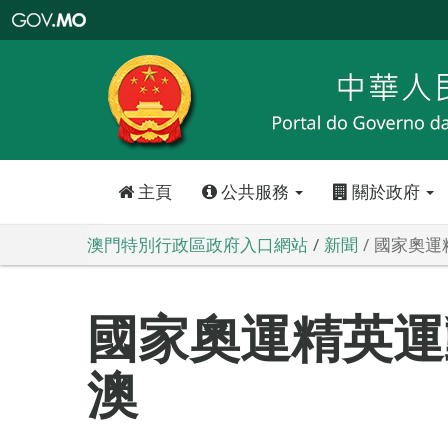
澳
門
特
別
行
政
區
政
府
入
口
網
站
主頁
公共服務
關於政府
澳門特別行政區政府入口網站
新聞
國家奧運
國家奧運精英運
澳