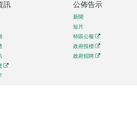
資訊
公佈告示
新聞
短片
期
特區公報
體
政府投標
訊
政府招聘
覽
字
及貿易
相關連結
資
手機應用程式目錄
貿會展
社交媒體目錄
商機和服務
專題網站目錄