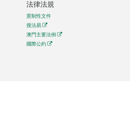
法律法規
憲制性文件
搜法易
澳門主要法例
國際公約