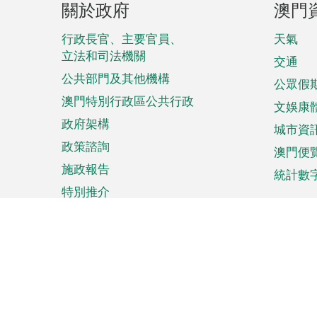
關於政府
澳門
腳
菜
行政長官、主要官員、
天氣
立法和司法機關
單
交通
公共部門及其他機構
公眾假
澳門特別行政區公共行政
文娛康
政府架構
城市資
政策諮詢
澳門便
施政報告
統計數
特別推介
來澳旅遊
商務
計劃行程
貿易投
觀光
澳門經
娛樂消閒
中小企