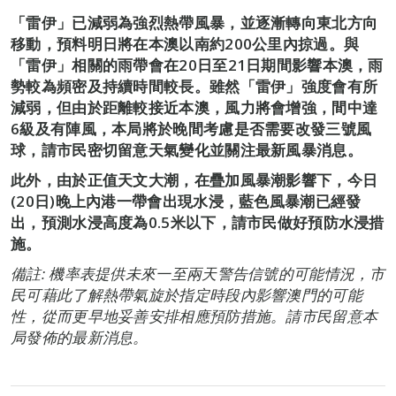
「雷伊」已減弱為強烈熱帶風暴，並逐漸轉向東北方向
移動，預料明日將在本澳以南約200公里內掠過。與
「雷伊」相關的雨帶會在20日至21日期間影響本澳，雨
勢較為頻密及持續時間較長。雖然「雷伊」強度會有所
減弱，但由於距離較接近本澳，風力將會增強，間中達
6級及有陣風，本局將於晚間考慮是否需要改發三號風
球，請市民密切留意天氣變化並關注最新風暴消息。
此外，由於正值天文大潮，在疊加風暴潮影響下，今日
(20日)晚上內港一帶會出現水浸，藍色風暴潮已經發
出，預測水浸高度為0.5米以下，請市民做好預防水浸措
施。
備註: 機率表提供未來一至兩天警告信號的可能情況，市
民可藉此了解熱帶氣旋於指定時段內影響澳門的可能
性，從而更早地妥善安排相應預防措施。請市民留意本
局發佈的最新消息。