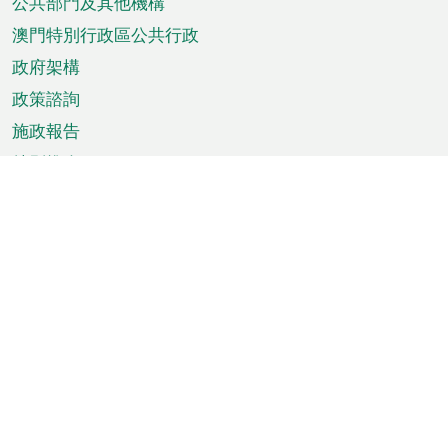
單
公共部門及其他機構
澳門特別行政區公共行政
政府架構
政策諮詢
施政報告
特別推介
澳門資訊
天氣
交通
公眾假期
文娛康體
城市資訊
澳門便覽