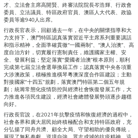
才、立法會主席高開賢、終審法院院長岑浩輝、行政會
委員、立法議員、特區政府官員、澳區人大代表、政協
委員等逾940人出席。
行政長官表示，回顧過去一年，在中央的關懷指導和大
力支持下，澳門特區認真落實習近平主席系列重要講話
和指示精神，全面準確貫徹“一國兩制”、“澳人治澳”、高
度自治方針，切實履行憲制責任，維護國家主權、安
全、發展利益；堅定落實“愛國者治澳”根本原則，順利
完成第七屆立法會選舉換屆工作；認真落實中央各項重
大涉澳政策，積極推進橫琴粵澳深度合作區建設；主動
對接國家“十四五”規劃，落實澳門特區第二個五年規
劃；統籌常態化疫情防控與經濟社會恢復發展工作，大
力推進各項民生建設，經濟社會總體發展勢頭逐步趨穩
向好。
行政長官說，在2021年抗擊疫情和恢復經濟的過程中，
社會各界和廣大居民始終積極配合和支持特區政府，充
分弘揚了同舟共濟、顧全大局、守望相助的優良傳統，
展現了無私奉獻、逆境自強、眾志成城的抗疫精神，這