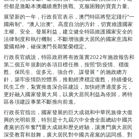
些都是激勵本澳繼續應對挑戰、克服困難的寶貴力量。
展望新的一年，行政長官表示，澳門特區將堅定踐行“一
國兩制”、“澳人治澳”、高度自治的方針，切實維護國家
主權、安全、發展利益，建立健全特區維護國家安全的
法律制度和執行機制，不斷增強廣大居民的國家意識和
愛國精神，確保澳門長期繁榮穩定。
行政長官續說，特區政府將有效落實2022年施政報告和
第二個五年規劃的各項目標任務，按照“防疫情、穩復
甦、保民生、促多元、強合作、謀發展＂的施政總方
針，築牢疫情防控體系，推動經濟穩定復甦，持續優化
民生工作，紮實推進深合區建設，加快經濟適度多元，
更好融入國家發展大局，以廣大居民利益為依歸，將特
區各項建設事業不斷推向前進。
行政長官指出，國家發展的巨大成就和中華民族偉大復
興的光明前景，特別是十九屆六中全會全面總結中國共
產黨的百年奮鬥重大成就和歷史經驗，讓澳門廣大居民
深受教育和鼓舞，廣大居民對中國共産黨的認同感、對