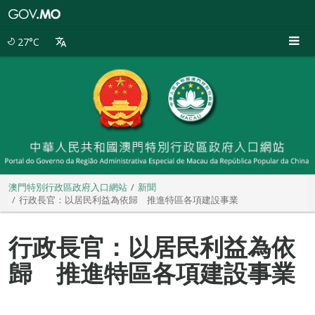
澳
門
特
27°C
別
行
政
區
政
府
入
口
網
站
澳門特別行政區政府入口網站
新聞
行政長官：以居民利益為依歸 推進特區各項建設事業
行政長官：以居民利益為依
歸 推進特區各項建設事業