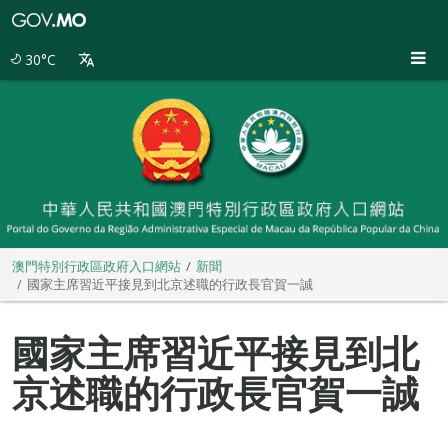
澳
門
特
30°C
別
行
政
區
政
府
入
口
網
站
澳門特別行政區政府入口網站
新聞
國家主席習近平接見到北京述職的行政長官賀一誠
國家主席習近平接見到北
京述職的行政長官賀一誠