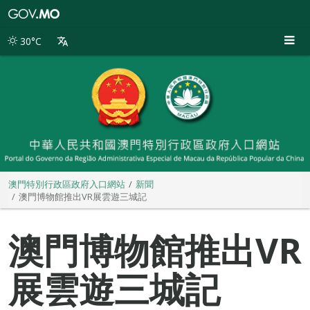
澳
門
特
30°C
別
行
政
區
政
府
入
口
網
站
澳門特別行政區政府入口網站
新聞
澳門博物館推出VR展雲遊三城記
澳門博物館推出VR
展雲遊三城記